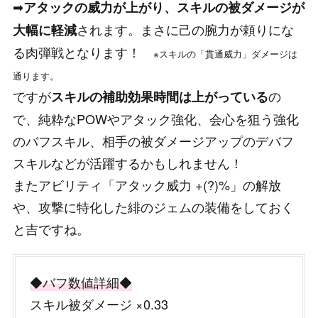
➡
アタックの威力が上がり、スキルの被ダメージが
されます。まさに己の腕力が頼りにな
大幅に軽減
る肉弾戦となります！
※スキルの「貫通威力」ダメージは
通ります。
ですが
の
スキルの補助効果時間は上がっている
で、純粋なPOWやアタック強化、会心を狙う強化
のバフスキル、相手の被ダメージアップのデバフ
スキルなどが活躍するかもしれません！
またアビリティ「アタック威力 +(?)%」の解放
や、攻撃に特化した緋のジェムの装備をしておく
と吉ですね。
◆バフ数値詳細◆
スキル被ダメージ ×0.33