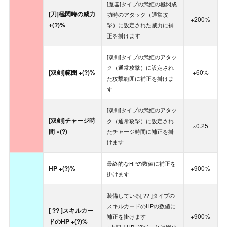
[魔器]タイプの武姫の極閃成
[刀]極閃時の威力
功時のアタック（通常攻
+200%
+(?)%
撃）に設定された威力に補
正を掛けます
[双剣]タイプの武姫のアタッ
ク（通常攻撃）に設定され
[双剣]範囲 +(?)%
+60%
た攻撃範囲に補正を掛けま
す
[双剣]タイプの武姫のアタッ
[双剣]チャージ時
ク（通常攻撃）に設定され
×0.25
間 ×(?)
たチャージ時間に補正を掛
けます
最終的なHPの数値に補正を
HP +(?)%
+900%
掛けます
装備している[ ?? ]タイプの
スキルカードのHPの数値に
[ ?? ]スキルカー
+900%
補正を掛けます
ドのHP +(?)%