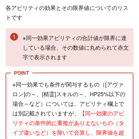
各アビリティの効果とその限界値についてのリス
トです
※同一効果アビリティの合計値が限界に達
している場合、その数値に丸められて赤文
字で表示されます
※同一効果でも条件が関与するもの（[アヴァ
ロン]の～、[精霊]スキルの～、HP25%以下の
場合～など）については、アビリティ欄上で
は別記載されていますが、
【同一効果のアビ
リティの条件的に重複がありえないもの（タ
イプ違いなど）を除いて合算し、限界値を超