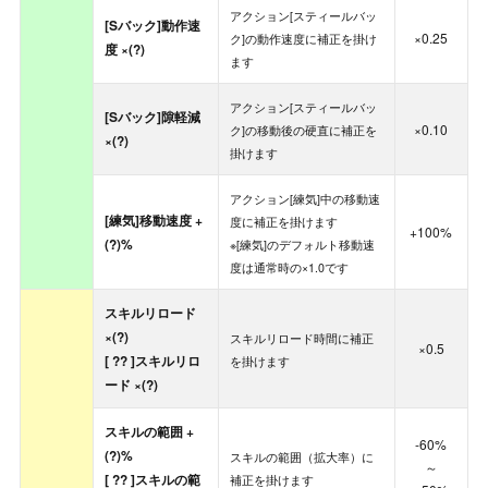
アクション[スティールバッ
[Sバック]動作速
×0.25
ク]の動作速度に補正を掛け
度 ×(?)
ます
アクション[スティールバッ
[Sバック]隙軽減
×0.10
ク]の移動後の硬直に補正を
×(?)
掛けます
アクション[練気]中の移動速
[練気]移動速度 +
度に補正を掛けます
+100%
(?)%
※[練気]のデフォルト移動速
度は通常時の×1.0です
スキルリロード
×(?)
スキルリロード時間に補正
×0.5
[ ?? ]スキルリロ
を掛けます
ード ×(?)
スキルの範囲 +
-60%
(?)%
スキルの範囲（拡大率）に
～
[ ?? ]スキルの範
補正を掛けます