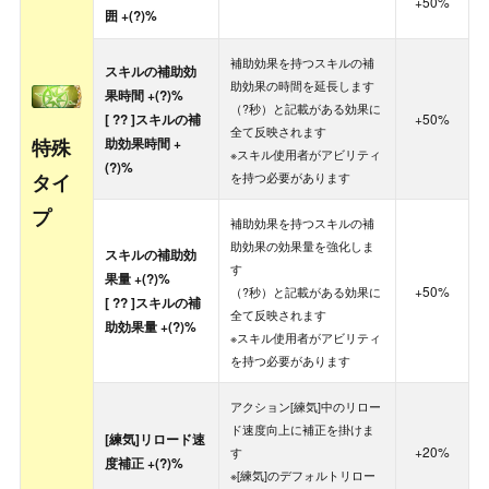
+50%
囲 +(?)%
補助効果を持つスキルの補
スキルの補助効
助効果の時間を延長します
果時間 +(?)%
（?秒）と記載がある効果に
[ ?? ]スキルの補
+50%
全て反映されます
特殊
助効果時間 +
※スキル使用者がアビリティ
(?)%
タイ
を持つ必要があります
プ
補助効果を持つスキルの補
助効果の効果量を強化しま
スキルの補助効
す
果量 +(?)%
+50%
（?秒）と記載がある効果に
[ ?? ]スキルの補
全て反映されます
助効果量 +(?)%
※スキル使用者がアビリティ
を持つ必要があります
アクション[練気]中のリロー
ド速度向上に補正を掛けま
[練気]リロード速
+20%
す
度補正 +(?)%
※[練気]のデフォルトリロー