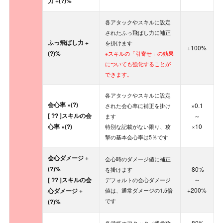
力 +(?)%
各アタックやスキルに設定
されたふっ飛ばし力に補正
ふっ飛ばし力 +
を掛けます
+100%
(?)%
※スキルの「引寄せ」の効果
についても強化することが
できます。
各アタックやスキルに設定
会心率 ×(?)
×0.1
された会心率に補正を掛け
[ ?? ]スキルの会
～
ます
心率 ×(?)
×10
特別な記載がない限り、攻
撃の基本会心率は5％です
会心ダメージ +
会心時のダメージ値に補正
(?)%
-80%
を掛けます
[ ?? ]スキルの会
～
デフォルトの会心ダメージ
+200%
心ダメージ +
値は、通常ダメージの1.5倍
(?)%
です
-80%