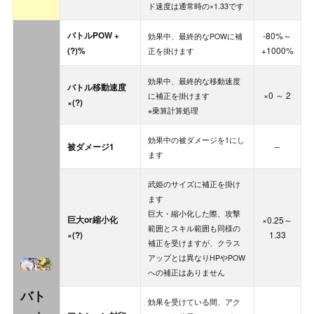
ド速度は通常時の×1.33です
バトルPOW +
-80%～
効果中、最終的なPOWに補
(?)%
+1000%
正を掛けます
効果中、最終的な移動速度
バトル移動速度
×0 ～ 2
に補正を掛けます
×(?)
※乗算計算処理
効果中の被ダメージを1にし
被ダメージ1
–
ます
武姫のサイズに補正を掛け
ます
巨大・縮小化した際、攻撃
巨大or縮小化
×0.25～
範囲とスキル範囲も同様の
×(?)
1.33
補正を受けますが、クラス
アップとは異なりHPやPOW
への補正はありません
バト
効果を受けている間、アク