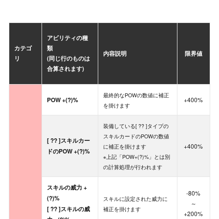
アビリティの種
カテゴ
類
内容説明
限界値
リ
(同じ行のものは
合算されます)
最終的なPOWの数値に補正
POW +(?)%
+400%
を掛けます
装備している[ ?? ]タイプの
スキルカードのPOWの数値
[ ?? ]スキルカー
+400%
に補正を掛けます
ドのPOW +(?)%
※上記「POW+(?)%」とは別
の計算処理が行われます
スキルの威力 +
-80%
(?)%
スキルに設定された威力に
～
[ ?? ]スキルの威
補正を掛けます
+200%