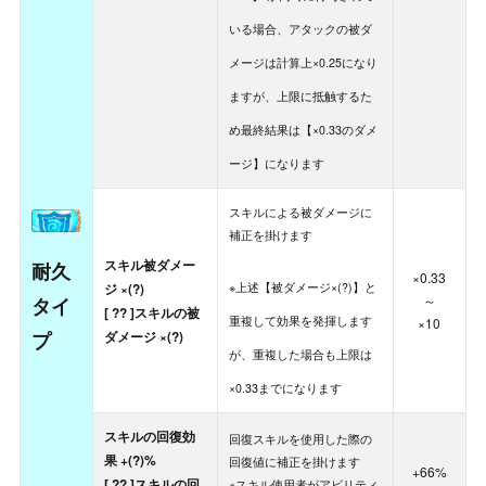
いる場合、アタックの被ダ
メージは計算上×0.25になり
ますが、上限に抵触するた
め最終結果は【×0.33のダメ
ージ】になります
スキルによる被ダメージに
補正を掛けます
スキル被ダメー
耐久
×0.33
ジ ×(?)
※上述【被ダメージ×(?)】と
～
タイ
[ ?? ]スキルの被
重複して効果を発揮します
×10
プ
ダメージ ×(?)
が、重複した場合も上限は
×0.33までになります
スキルの回復効
回復スキルを使用した際の
果 +(?)%
回復値に補正を掛けます
+66%
[ ?? ]スキルの回
※スキル使用者がアビリティ