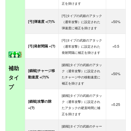
正を掛けます
[弓]タイプの武姫のアタック
[弓]弾速度 +(?)%
+50%
（通常攻撃）に設定された
弾速度に補正を掛けます
[弓]タイプの武姫のアタック
[弓]発射間隔 ×(?)
×0.5
（通常攻撃）に設定された
発射間隔に補正を掛けます
[鎖槌]タイプの武姫のアタッ
補助
[鎖槌]チャージ移
ク（通常攻撃）に設定され
+50%
タイ
動速度 +(?)%
たチャージ中の移動速度に
補正を掛けます
プ
[鎖槌]タイプの武姫のアタッ
[鎖槌]攻撃の隙
ク（通常攻撃）に設定され
×0.25
×(?)
たアタックの硬直時間に補
正を掛けます
[鎖槌]タイプの武姫のチャー