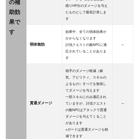
の補
残りHP分のダメージを与え
助効
たものとして吸収計算しま
す
果で
す
効果中、全ての弱体効果が
かからなくなります
弱体無効
–
討伐クエストの敵NPCに適
応されていることがありま
す
相手のダメージ軽減（錬
気、アビリティ、スキルの
よるもの）すべてを無視し
てダメージを与えます
一部スキルにのみ適応され
貫通ダメージ
–
ていますが、討伐クエスト
の敵NPCはアタックで貫通
ダメージを与えてくること
があります
※ガードは貫通ダメージも軽
減できます