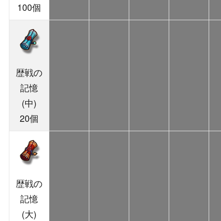
100個
歴戦の
記憶
(中)
20個
歴戦の
記憶
(大)