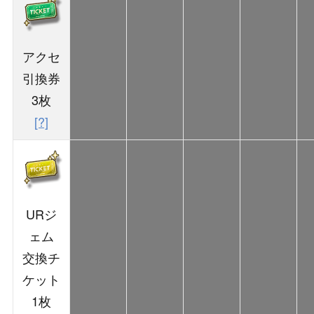
アクセ
引換券
3枚
[?]
URジ
ェム
交換チ
ケット
1枚