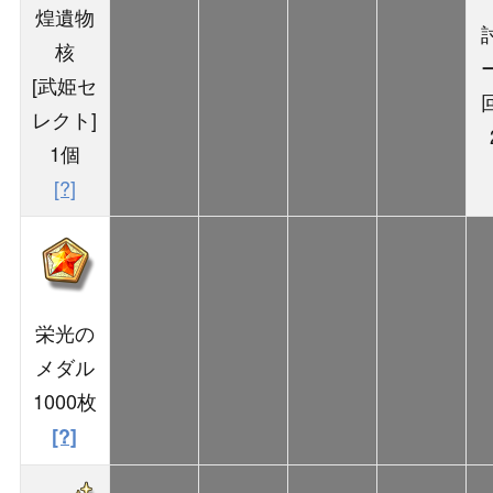
煌遺物
核
[武姫セ
レクト]
1個
[?]
栄光の
メダル
1000枚
[?]