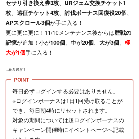
、
セサリ引き換え券3枚
URジェム交換チケット1
、
、
、
枚
遠征チケット4枚
討伐ボーナス回復役20個
が手に入る！
APスクロール3個
更に更に更に！11/10メンテナンス後からは
歴戦の
が追加！小が
、中が
、
、
記憶
100個
20個
大が3個
極
手に入る！
大が1個
…配り過ぎ？
毎日必ずログインする必要はありません。
※ログインボーナスは1日1回受け取ることが
でき、毎日朝4時にリセットされます。
対象の期間については超ログインボーナスの
キャンペーン開催時にイベントページへ記載
いたします。