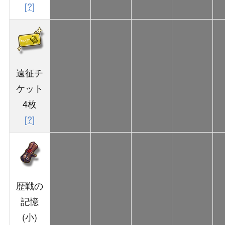
[?]
遠征チ
ケット
4枚
[?]
歴戦の
記憶
(小)