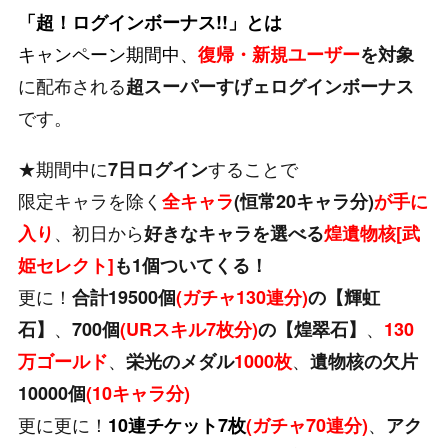
「超！ログインボーナス!!」とは
キャンペーン期間中、
復帰・新規ユーザー
を対象
に配布される
超スーパーすげェログインボーナス
です。
★期間中に
することで
7日ログイン
限定キャラを除く
全キャラ
(恒常20キャラ分)
が手に
、初日から
入り
好きなキャラを選べる
煌遺物核[武
姫セレクト]
も1個ついてくる！
更に！
合計19500個
(ガチャ130連分)
の【輝虹
、
、
石】
700個
(URスキル7枚分)
の【煌翠石】
130
、
、
万ゴールド
栄光のメダル
1000枚
遺物核の欠片
10000個
(10キャラ分)
更に更に！
、
10連チケット7枚
(ガチャ70連分)
アク