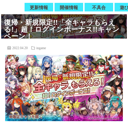
更新情報
開催情報
不具合
遊
復帰・新規限定!!「全キャラもらえ
る!」超！ログインボーナス!!キャン
ペーン！
2022.04.20
ingame