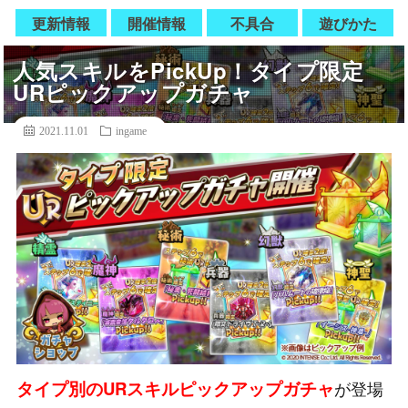
更新情報
開催情報
不具合
遊びかた
人気スキルをPickUp！タイプ限定
URピックアップガチャ
2021.11.01
ingame
タイプ別のURスキルピックアップガチャ
が登場