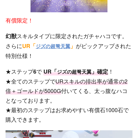
有償限定！
スキルタイプに限定されたガチャハコです。
幻獣
さらに
がピックアップされた
UR「
」
ジズの超弩天翼
特別仕様！
★ステップ
で
！
6
UR「
」確定
ジズの超弩天翼
★全てのステップで
URスキルの排出率が通常の2
倍＋ゴールドが5000G
付いてくる、太っ腹なハコ
となっております。
★最初のステップはお求めやすい有償石1000石で
購入できます。