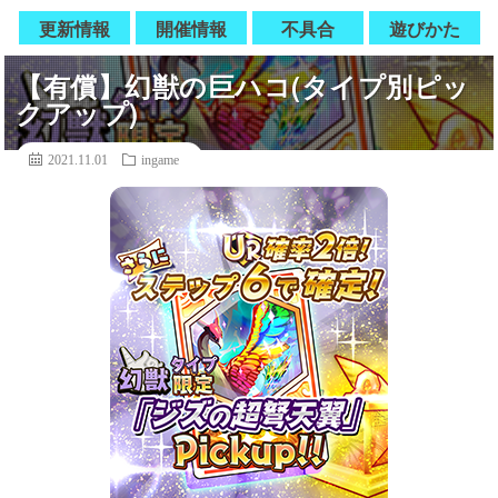
更新情報
開催情報
不具合
遊びかた
【有償】幻獣の巨ハコ(タイプ別ピッ
クアップ)
2021.11.01
ingame