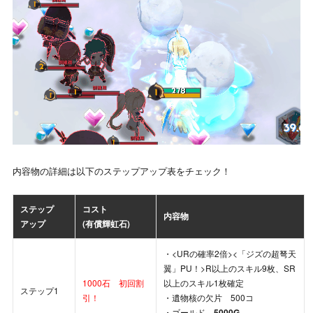
内容物の詳細は以下のステップアップ表をチェック！
ステップ
コスト
内容物
アップ
(有償輝虹石)
・<URの確率2倍><「ジズの超弩天
翼」PU！>R以上のスキル9枚、SR
1000石 初回割
以上のスキル1枚確定
ステップ1
引！
・遺物核の欠片 500コ
・ゴールド
5000G