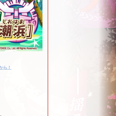
から！
☆