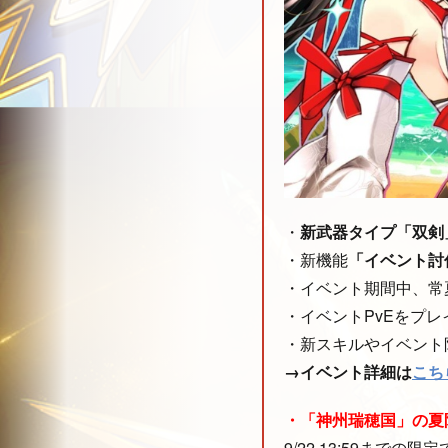
・
新武器タイプ「双剣
・新機能
「イベント討
・イベント期間中、常
・イベントPvEをプ
・新スキルやイベント
→イベント詳細は
こち
・「神州瑞穂国」の夏限定
9/22 13:59ま