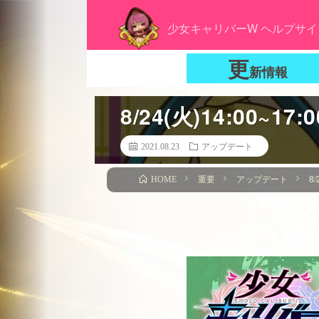
少女キャリバーW ヘルプサイ
更
新情報
8/24(火)14:00
2021.08.23
アップデート
重要
アップデート
8
HOME