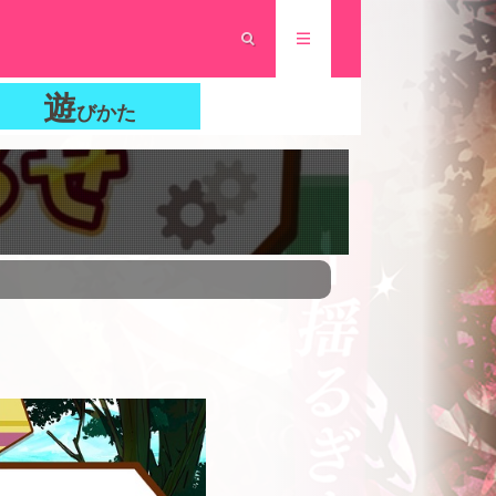
遊
びかた