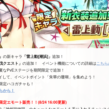
」
の新キャラ
「雷上動[潮浜]」
追加！
伐クエスト」
の追加！ イベント機能についての詳細は
こちら
夏なPvEステージを期間限定で追加！
レイして、イベントポイント「朱華の珊瑚」を集めよう！
限定ハコガチャも！
らから！
エモート販売！！(8/24 16:00更新)
での限定で「神州瑞穂国」のキュートなエモートを手に入れるチャンス