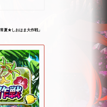
「常夏★しおはま大作戦」