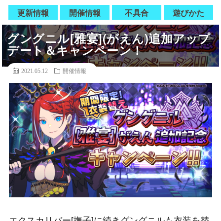
更新情報
開催情報
不具合
遊びかた
グングニル[雅宴](がえん)追加アップ
デート＆キャンペーン！
2021.05.12
開催情報
エクスカリバー[撫子]に続きグングニルも衣装を替