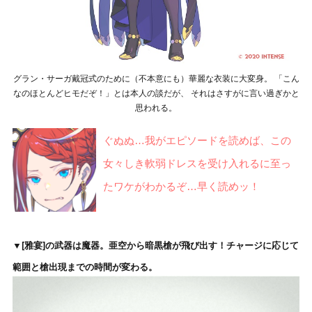
グラン・サーガ戴冠式のために（不本意にも）華麗な衣装に大変身。 「こん
なのほとんどヒモだぞ！」とは本人の談だが、 それはさすがに言い過ぎかと
思われる。
ぐぬぬ…我がエピソードを読めば、この
女々しき軟弱ドレスを受け入れるに至っ
たワケがわかるぞ…早く読めッ！
▼[雅宴]の武器は魔器
。亜空から暗黒槍が飛び出す！チャージに応じて
範囲と槍出現までの時間が変わる。
動
画