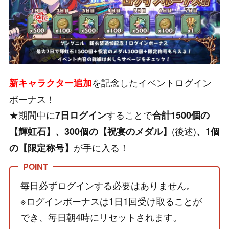
を記念したイベントログイン
新
キャラクター追加
ボーナス！
★期間中に
することで
7日ログイン
合計1500個の
(後述)
【輝虹石】、300個の【祝宴のメダル】
、1個
が手に入る！
の【限定称号】
毎日必ずログインする必要はありません。
※ログインボーナスは1日1回受け取ることが
でき、毎日朝4時にリセットされます。