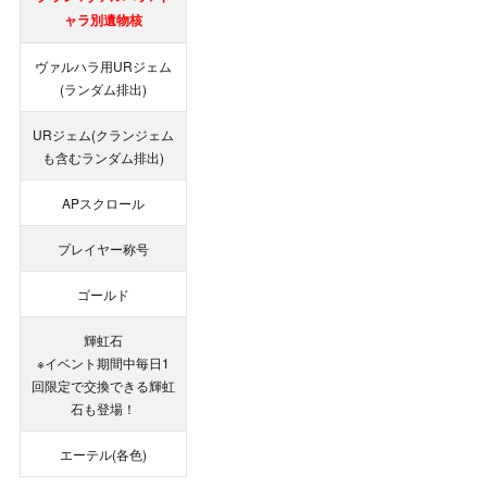
ャラ別遺物核
ヴァルハラ用URジェム
(ランダム排出)
URジェム(クランジェム
も含むランダム排出)
APスクロール
プレイヤー称号
ゴールド
輝虹石
※イベント期間中毎日1
回限定で交換できる輝虹
石も登場！
エーテル(各色)