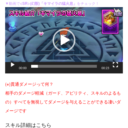
▼動画で
<SR>(幻獣)「キマイラの猛火息」
をチェック！
動
画
プ
レ
ー
ヤ
ー
00:00
00:23
(※)貫通ダメージって何？
相手のダメージ軽減（ガード、アビリティ、スキルのよるも
の）すべてを無視してダメージを与えることができる凄いダ
メージです
スキル詳細はこちら