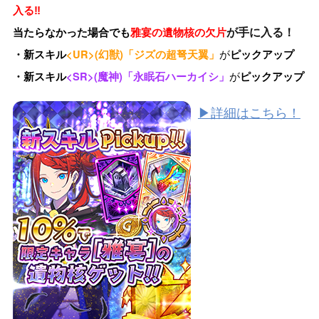
入る‼
が手に入る！
当たらなかった場合でも
雅宴の遺物核の欠片
が
・新スキル
<UR>(幻獣)「ジズの超弩天翼」
ピックアップ
が
・新スキル
<SR>(魔神)「永眠石ハーカイシ」
ピックアップ
▶詳細はこちら！