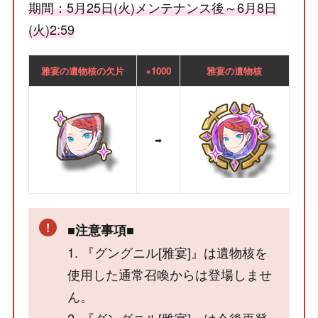
期間：5月25日(火)メンテナンス後～6月8日
(火)2:59
雅宴の遺物核の欠片
×1000
雅宴の遺物核
➡
■注意事項■
1. 『グングニル[雅宴]』は遺物核を
使用した通常召喚からは登場しませ
ん。
2. 『グングニル[雅宴]』は今後再登