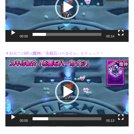
レ
ー
ヤ
ー
00:00
00:14
▼動画で
<SR>(魔神)「永眠石ハーカイシ」
をチェック！
動
画
プ
レ
ー
ヤ
ー
00:00
00:13