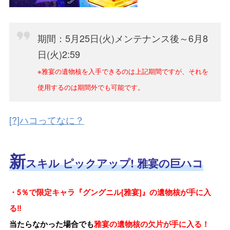
期間：5月25日(火)メンテナンス後～6月8
日(火)2:59
※雅宴の遺物核を入手できるのは上記期間ですが、それを
使用するのは期間外でも可能です。
[?]ハコってなに？
新
スキル ピックアップ!
雅宴の
巨ハコ
・
5％で限定キャラ『グングニル[雅宴]』の遺物核が手に入
る‼
当たらなかった場合でも
雅宴の遺物核の欠片が手に入る！