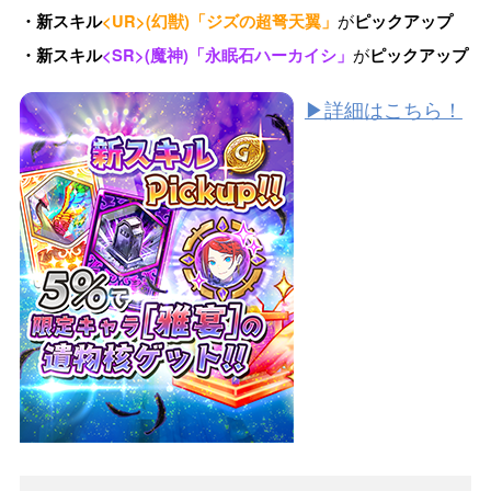
が
・新スキル
<UR>(幻獣)「ジズの超弩天翼」
ピックアップ
が
・新スキル
<SR>(魔神)「永眠石ハーカイシ」
ピックアップ
▶詳細はこちら！