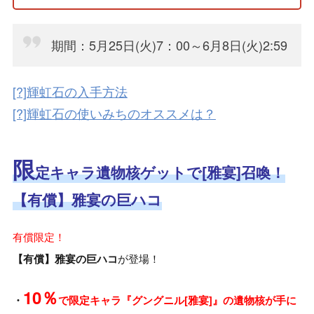
期間：5月25日(火)7：00～6月8日(火)2:59
[?]輝虹石の入手方法
[?]輝虹石の使いみちのオススメは？
限
定キャラ遺物核ゲットで[雅宴]召喚！
【有償
】雅宴の
巨ハコ
有償限定！
が登場！
【有償】雅宴の巨ハコ
10％
・
で限定キャラ『グングニル[雅宴]』の遺物核が手に