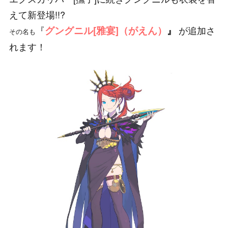
えて新登場!!?
『
グングニル[雅宴]（がえん）
が追加さ
』
その名も
れます！