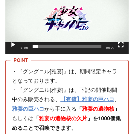
プ
レ
ー
ヤ
ー
00:00
00:29
・『グングニル[雅宴]』は、期間限定キャラ
となっております。
・『グングニル[雅宴]』は、下記の開催期間
中のみ販売される、
、
【有償】雅宴の巨ハコ
から手に入る
雅宴の巨ハコ
「
雅宴の遺物核
」
もしくは
「
雅宴の遺物核の欠片
」を1000個集
。
めることで召喚できます