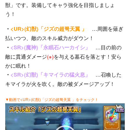
獣」です。装備してキャラ強化を目指しましょ
う！
…周囲を薙ぎ
・
<UR>(幻獣)「ジズの超弩天翼 」
払いつつ、敵のスキル威力がダウン！
…目の前の
・
<SR>(魔神)「永眠石ハーカイシ」
敵に貫通ダメージ
(※)
を与える墓石を落とす！安ら
かに眠れ！
…召喚した
・
<SR>(幻獣)「キマイラの猛火息」
キマイラが火を吹く。敵の被ダメージアップ！
▼動画で<UR>(幻獣)「ジズの超弩天翼 」をチェック！
動
画
プ