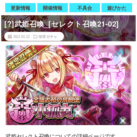
更新情報
開催情報
不具合
遊びかた
[?]武姫召喚_[セレクト召喚21-02]
2021.01.22
恒常ガチャ
武姫セレクト召喚についての詳細ページです。