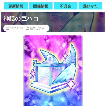
更新情報
開催情報
不具合
遊びかた
神話の巨ハコ
2022.03.16
恒常ガチャ