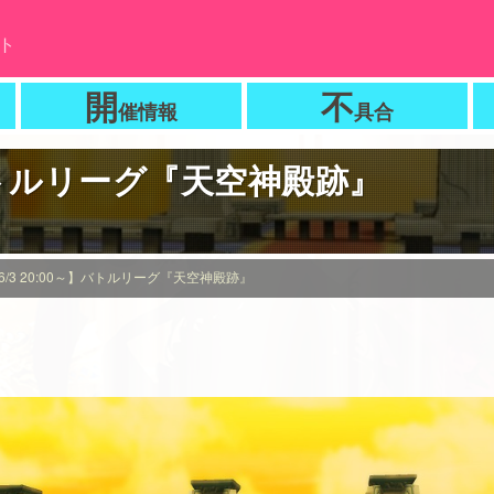
ト
開
不
催情報
具合
】バトルリーグ『天空神殿跡』
6/3 20:00～】バトルリーグ『天空神殿跡』