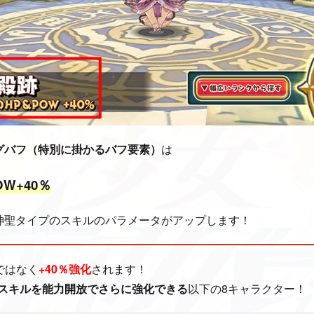
グバフ（特別に掛かるバフ要素）
は
OW+40％
神聖タイプのスキルのパラメータがアップします！
ではなく
+40％強化
されます！
スキルを能力開放でさらに強化できる
以下の8キャラクター！