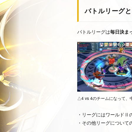
バトルリーグと
バトルリーグは
毎日決ま
△4 vs 4のチームになっ
・リーグにはワールドⅡ
・その他リーグについて