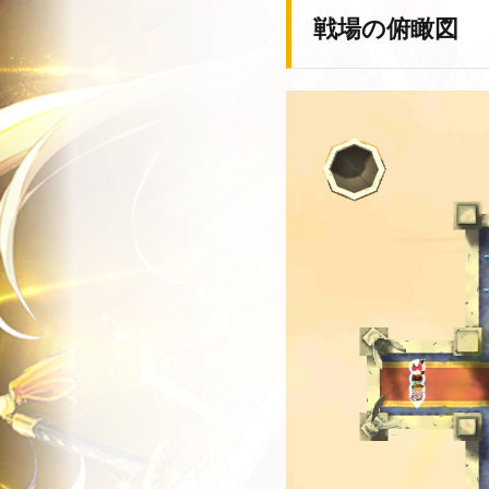
戦場の俯瞰図