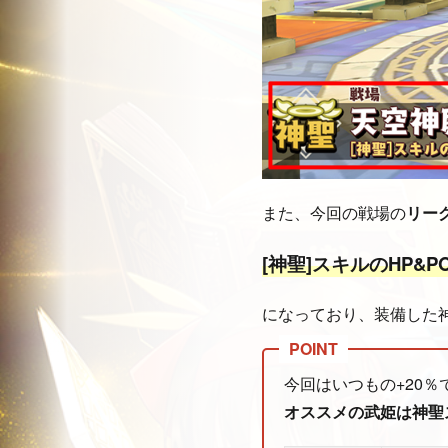
また、今回の戦場の
リー
[神聖]スキルのHP&P
になっており、装備した
今回はいつもの+20％
オススメの武姫は神聖