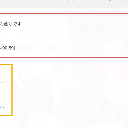
の通りです
～00:59)
]
グ！