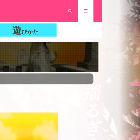
遊
びかた