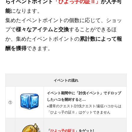
らイベントポイント
「ひよっ子の証Ⅱ」
が入手可
になります。
能
集めたイベントポイントの個数に応じて、ショッ
プで
することができるほ
様々なアイテムと交換
か、集めたイベントポイントの
累計数によって報
できます。
酬を獲得
イベントの流れ
イベント期間中に「討伐イベント」でドロップ
したハコを開封すると…
①
※通常のクエスト/討伐クエスト/遠征ハコからは
「ひよっ子の証Ⅱ」はゲットできません
「
ひよっ子の証Ⅱ
」をゲット!