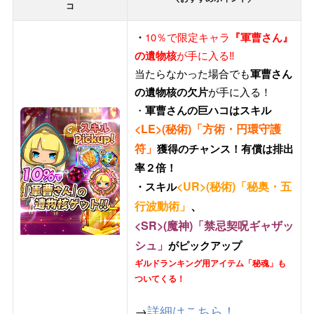
コ
10％で限定キャラ
・
『軍曹さん』
が手に入る‼
の遺物核
当たらなかった場合でも
軍曹さん
が手に入る！
の遺物核の欠片
・
軍曹さんの巨ハコはスキル
<LE>(秘術)「
方術・円環守護
符
」
獲得のチャンス！有償は排出
率２倍！
<UR>(秘術)「秘奥・五
・スキル
行波動術」
、
<SR>(魔神)「
禁忌契呪ギャザッ
シュ
」
がピックアップ
ギルドランキング用アイテム「秘魂」も
ついてくる！
→
詳細はこちら！