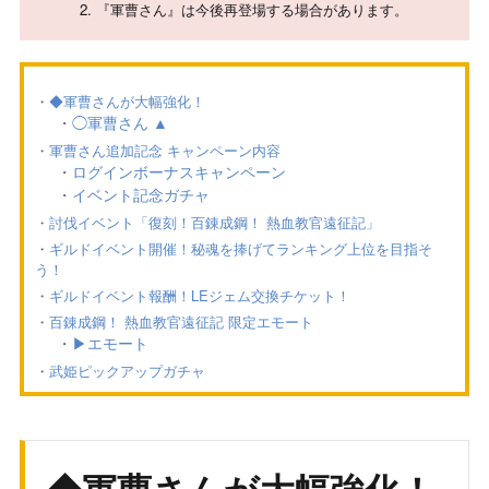
2. 『軍曹さん』は今後再登場する場合があります。
◆軍曹さんが大幅強化！
◯軍曹さん ▲
軍曹さん追加記念 キャンペーン内容
ログインボーナスキャンペーン
イベント記念ガチャ
討伐イベント「復刻！百錬成鋼！ 熱血教官遠征記」
ギルドイベント開催！秘魂を捧げてランキング上位を目指そ
う！
ギルドイベント報酬！LEジェム交換チケット！
百錬成鋼！ 熱血教官遠征記 限定エモート
▶エモート
武姫ピックアップガチャ
◆軍曹さん
が大幅強化！