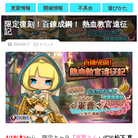
更新情報
開催情報
不具合
遊びかた
限定復刻！百錬成鋼！ 熱血教官遠征
記
2024.04.17
イベント
から、限定キャラ『
4/18(木
)
軍曹さん
』(CV:松下 真