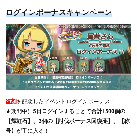
ログインボーナスキャンペーン
を記念したイベントログインボーナス！
復刻
★期間中に
することで
5日ログイン
合計1500個の
【輝虹石】、3個の【討伐ボーナス回復薬】、【称
が手に入る！
号】