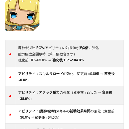
魔神/秘術のPOW:アビリティの効果値が
約3倍
に強化
▲
能力解放全開放時（第二解放含まず）
強化前:HP:+63.0% →
強化後:HP:+184.8%
アビリティ：スキルリロード
の強化（変更前 ×0.895 ⇒
変更後
▲
×0.82
）
アビリティ：アタック威力
の強化（変更前 +27.6% ⇒
変更後
▲
+38.0%
）
アビリティ：[魔神/秘術]スキルの補助効果時間
の強化（変更前
▲
+36.0% ⇒
変更後 +54.0%）