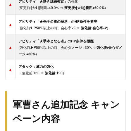
アビリティ「★熱き訓練教官」
の強化
▲
(変更前:[大剣]範囲+40.0% ⇒
変更後:[大剣]範囲+60.0%
)
アビリティ「★先手必勝の極意」
の
HP条件を撤廃
▲
(強化前:HP50%以上の時、会心率×2 ⇒
強化後:会心率×2
)
アビリティ「★手本となる者」
の
HP条件を撤廃
▲
(強化前:HP50%以上の時、会心ダメージ +30%⇒
強化後:会心ダメ
ージ
+30%
)
アタック：威力の強化
▲
（強化前:160 ⇒
強化後:190
）
軍曹さん追加記念 キャン
ペーン内容