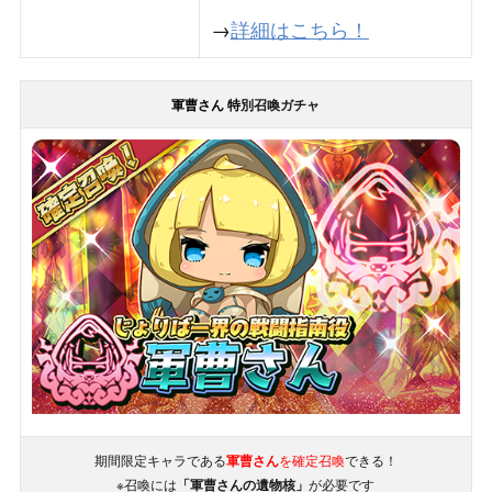
→
詳細はこちら！
軍曹さん 特
別召喚ガチャ
期間限定キャラである
軍曹さん
を確定召喚
できる！
※召喚には
「軍曹さんの遺物核」
が必要です