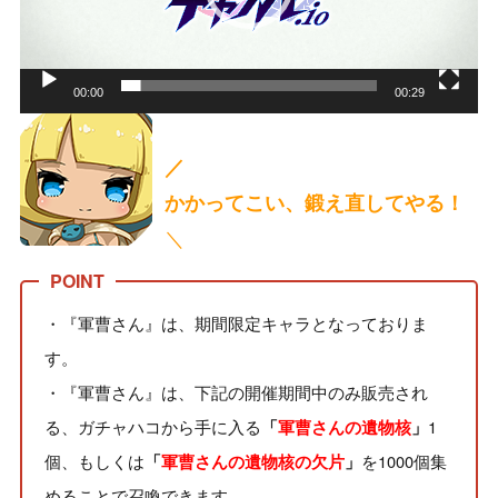
ー
ヤ
ー
00:00
00:29
／
かかってこい、鍛え直してやる！
＼
・『軍曹さん』は、期間限定キャラとなっておりま
す。
・『軍曹さん』は、下記の開催期間中のみ販売され
る、ガチャハコから手に入る
1
「
軍曹さんの遺物核
」
個、もしくは
を1000個集
「
軍曹さんの遺物核の欠片
」
めることで召喚できます。