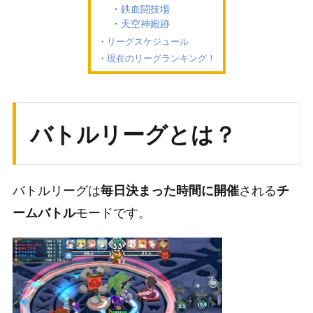
鉄血闘技場
天空神殿跡
リーグスケジュール
現在のリーグランキング！
バトルリーグとは？
バトルリーグは
される
毎日決まった時間に開催
チ
モードです。
ームバトル