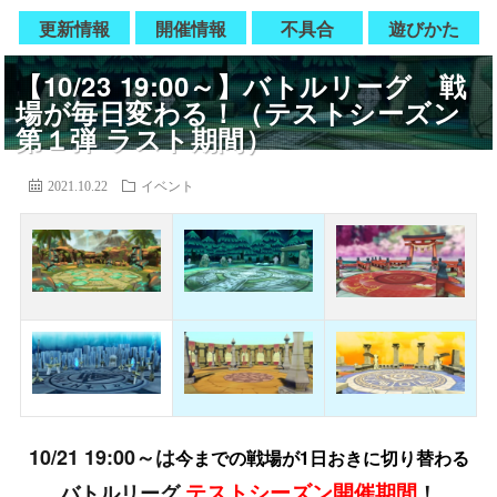
更新情報
開催情報
不具合
遊びかた
【10/23 19:00～】バトルリーグ 戦
場が毎日変わる！（テストシーズン
第１弾 ラスト期間）
2021.10.22
イベント
10/21 19:00
～は
今までの戦場が1日おきに切り替わる
テストシーズン開催期間
バトルリーグ
！