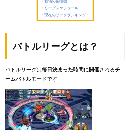
戦場の俯瞰図
リーグスケジュール
現在のリーグランキング！
バトルリーグとは？
バトルリーグは
される
毎日決まった時間に開催
チ
モードです。
ームバトル