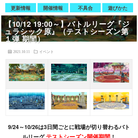
更新情報
開催情報
不具合
遊びかた
【10/12 19:00～】バトルリーグ『ジ
ュラシック原』（テストシーズン第
１弾 期間）
2021.10.11
イベント
9/24～10/26は3日間ごとに戦場が切り替わるバト
テストシーズン開催期間
ルリーグ
！