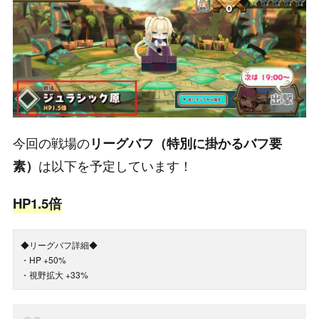
今回の戦場の
リーグバフ（特別に掛かるバフ要
は以下を予定しています！
素）
HP1.5倍
◆リーグバフ詳細◆
・HP +50%
・視野拡大 +33%