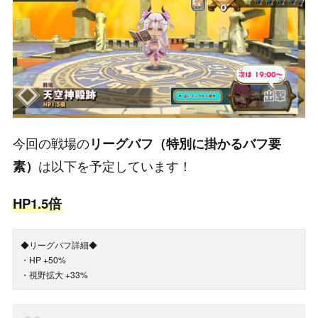
今回の戦場の
リーグバフ（特別に掛かるバフ要
は以下を予定しています！
素）
HP1.5倍
◆リーグバフ詳細◆
・HP +50%
・視野拡大 +33%