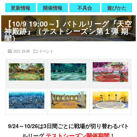
更新情報
開催情報
不具合
遊びかた
【10/9 19:00～】バトルリーグ『天空
神殿跡』（テストシーズン第１弾 期
間）
2021.10.08
イベント
9/24～10/26は3日間ごとに戦場が切り替わるバト
テストシーズン開催期間
ルリーグ
！