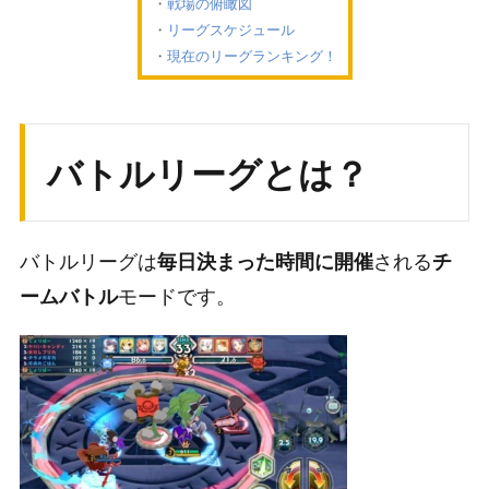
戦場の俯瞰図
リーグスケジュール
現在のリーグランキング！
バトルリーグとは？
バトルリーグは
される
毎日決まった時間に開催
チ
モードです。
ームバトル