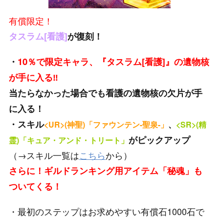
有償限定！
タスラム[看護]
が復刻！
10
・
％
で限定キャラ、『タスラム[看護]』の遺物核
が手に入る‼
当たらなかった場合でも看護の遺物核の欠片が手
に入る！
・スキル
<UR>(神聖)「ファウンテン-聖泉-」
、
<SR>(精
がピックアップ
霊)「キュア・アンド・トリート」
（→スキル一覧は
こちら
から）
さらに！ギルドランキング用アイテム「秘魂」も
ついてくる！
・最初のステップはお求めやすい有償石1000石で