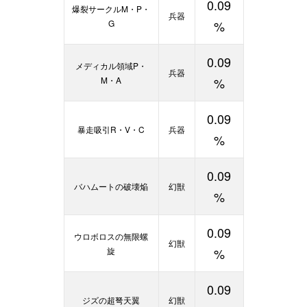
0.09
爆裂サークルM・P・
兵器
G
%
0.09
メディカル領域P・
兵器
M・A
%
0.09
暴走吸引R・V・C
兵器
%
0.09
バハムートの破壊焔
幻獣
%
0.09
ウロボロスの無限螺
幻獣
旋
%
0.09
ジズの超弩天翼
幻獣