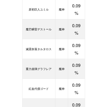
0.09
原初巨人ユミル
魔神
%
0.09
魔芒瞬雷デストール
魔神
%
0.09
滅震奈落タルタロス
魔神
%
0.09
重力崩弾グラフレア
魔神
%
0.09
紅血代償ゴード
魔神
%
0.09