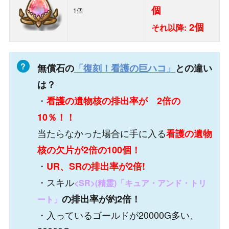
個
1個
2個
それ以降:
無償石の
「復刻！看護の巨ハコ」
との違い
は？
・
看護
の遺物核の排出率が 2倍の
10％！！
当たらなかった場合に手に入る
看護の遺物
核の欠片が2倍の100個！
・
UR、SRの排出率が2倍!
・スキル
<SR>(精霊)「キュア・アンド・トリ
の排出率が約2倍！
ート」
・入っているゴールドが20000G多い、