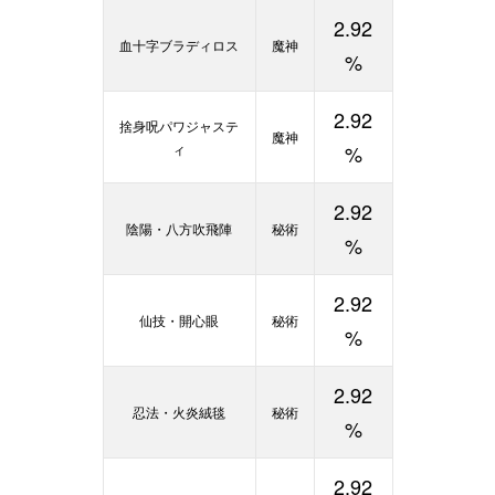
2.92
血十字ブラディロス
魔神
%
2.92
捨身呪パワジャステ
魔神
ィ
%
2.92
陰陽・八方吹飛陣
秘術
%
2.92
仙技・開心眼
秘術
%
2.92
忍法・火炎絨毯
秘術
%
2.92