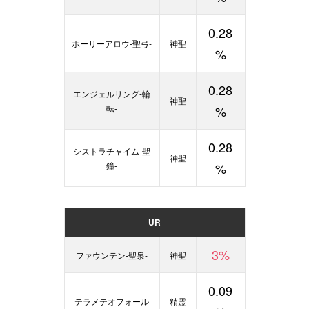
0.28
ホーリーアロウ-聖弓-
神聖
%
0.28
エンジェルリング-輪
神聖
転-
%
0.28
シストラチャイム-聖
神聖
鐘-
%
UR
3%
ファウンテン-聖泉-
神聖
0.09
テラメテオフォール
精霊