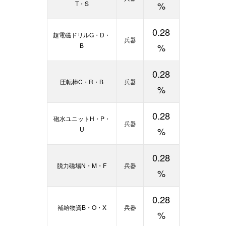
T・S
%
0.28
超電磁ドリルG・D・
兵器
B
%
0.28
圧転棒C・R・B
兵器
%
0.28
砲水ユニットH・P・
兵器
U
%
0.28
脱力磁場N・M・F
兵器
%
0.28
補給物資B・O・X
兵器
%