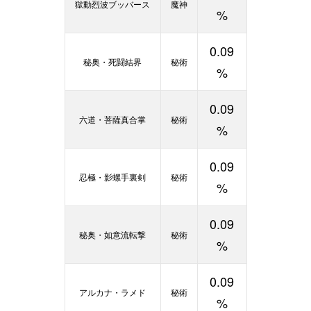
獄動烈波ブッバース
魔神
%
0.09
秘奥・死闘結界
秘術
%
0.09
六道・菩薩真合掌
秘術
%
0.09
忍極・影螺手裏剣
秘術
%
0.09
秘奥・如意流転撃
秘術
%
0.09
アルカナ・ラメド
秘術
%