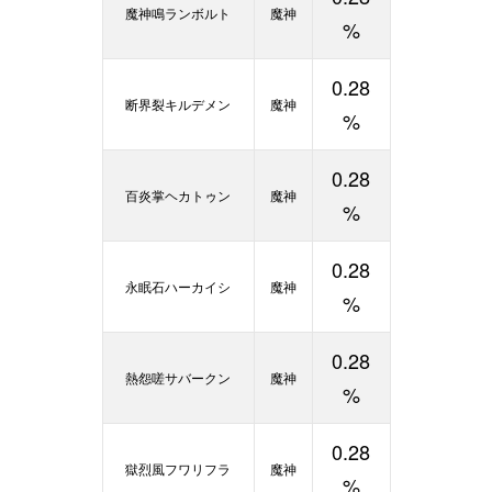
魔神鳴ランボルト
魔神
%
0.28
断界裂キルデメン
魔神
%
0.28
百炎掌ヘカトゥン
魔神
%
0.28
永眠石ハーカイシ
魔神
%
0.28
熱怨嗟サバークン
魔神
%
0.28
獄烈風フワリフラ
魔神
%