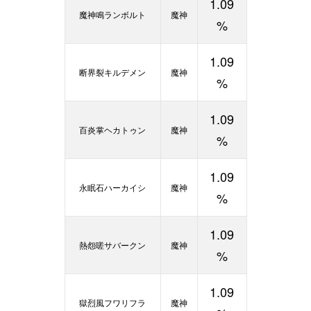
1.09
魔神鳴ランボルト
魔神
%
1.09
断界裂キルデメン
魔神
%
1.09
百炎掌ヘカトゥン
魔神
%
1.09
永眠石ハーカイシ
魔神
%
1.09
熱怨嗟サバークン
魔神
%
1.09
獄烈風フワリフラ
魔神