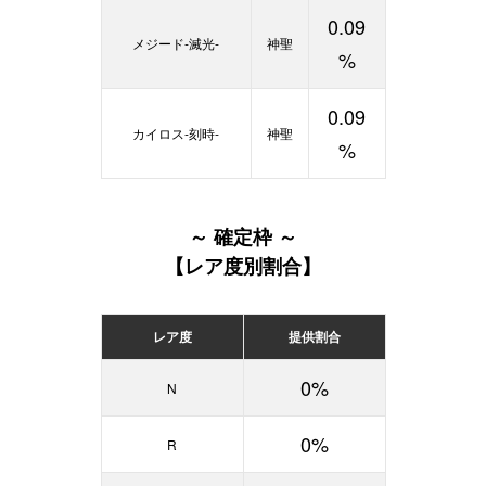
0.09
メジード-滅光-
神聖
%
0.09
カイロス-刻時-
神聖
%
～ 確定枠 ～
【レア度別割合】
レア度
提供割合
0%
N
0%
R