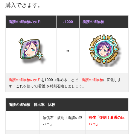
購入できます。
看護の遺物核の欠片
×1000
看護の遺物核
➡
看護の遺物核の欠片
を1000コ集めることで、
看護の遺物核
に変化しま
す！これを使って[看護]を特別召喚しましょう。
看護の遺物核
排出率 比較
有償「復刻！看護の巨
無償石「復刻！看護の巨
ハコ」
ハコ」