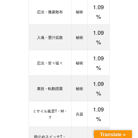
1.09
忍法・撒菱散布
秘術
%
1.09
入魂・墨汁拡散
秘術
%
1.09
忍法・皆々猛々
秘術
%
1.09
裏技・転動団栗
秘術
%
1.09
ミサイル嵐雲T・M・
兵器
T
%
1.09
Translate »
時止めスイッチT・