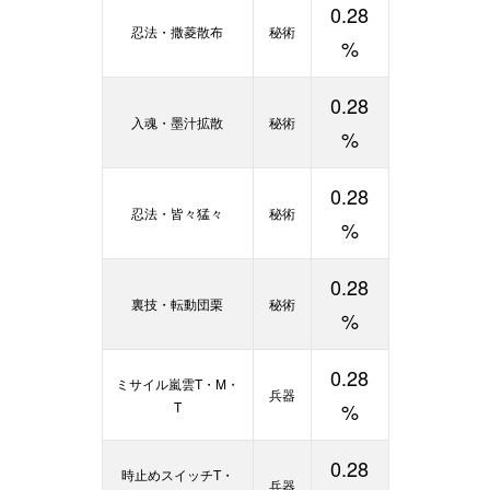
0.28
忍法・撒菱散布
秘術
%
0.28
入魂・墨汁拡散
秘術
%
0.28
忍法・皆々猛々
秘術
%
0.28
裏技・転動団栗
秘術
%
0.28
ミサイル嵐雲T・M・
兵器
T
%
0.28
時止めスイッチT・
兵器