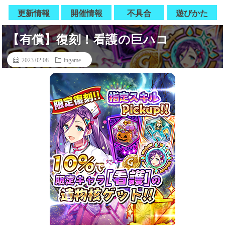
更新情報
開催情報
不具合
遊びかた
【有償】復刻！看護の巨ハコ
2023.02.08
ingame