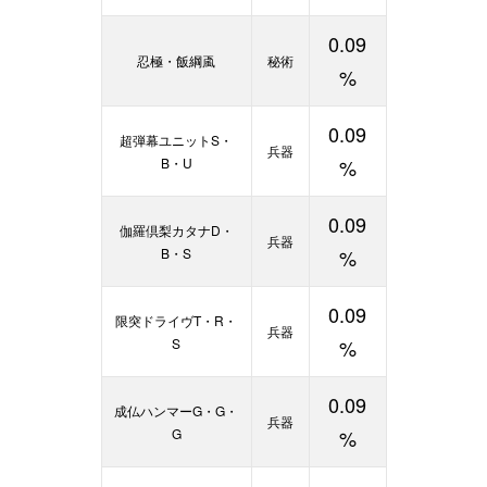
0.09
忍極・飯綱颪
秘術
%
0.09
超弾幕ユニットS・
兵器
B・U
%
0.09
伽羅倶梨カタナD・
兵器
B・S
%
0.09
限突ドライヴT・R・
兵器
S
%
0.09
成仏ハンマーG・G・
兵器
G
%