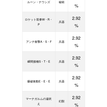
ルーン・ナウシズ
秘術
%
2.92
ロケット双拳W・R・
兵器
P
%
2.92
アンチ衝撃A・S・F
兵器
%
2.92
瞬間接種S・T・E
兵器
%
2.92
爆破衝動E・E・E
兵器
%
2.92
マーナガルムの遠吠
幻獣
え
%