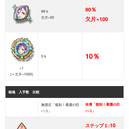
90％
95％
欠片×50
欠片×100
10％
5％
×1
(＝欠片×1000)
秘魂
入手数 比較
有償「復刻！看護の巨
無償石「復刻！看護の巨
ハコ」
ハコ」
10
ステップ１: