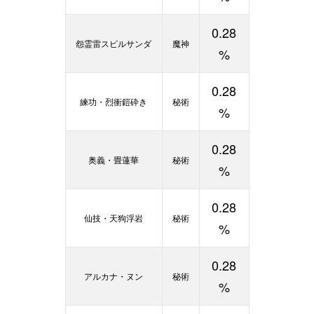
0.28
怨霊雷スピルサンダ
魔神
%
0.28
練功・烈衝鎧砕き
秘術
%
0.28
奥義・畳蓮華
秘術
%
0.28
仙技・天狗浮岩
秘術
%
0.28
アルカナ・ヌン
秘術
%