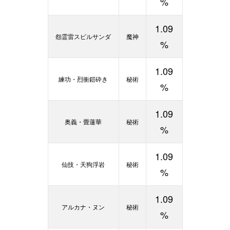
%
1.09
怨霊雷スピルサンダ
魔神
%
1.09
練功・烈衝鎧砕き
秘術
%
1.09
奥義・畳蓮華
秘術
%
1.09
仙技・天狗浮岩
秘術
%
1.09
アルカナ・ヌン
秘術
%