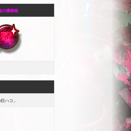
鬼の遺物核
の巨ハコ」