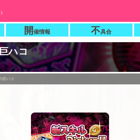
ト
開
不
催情報
具合
巨ハコ
の巨ハコ