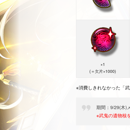
×1
(＝欠片×1000)
※消費しきれなかった「
期間：9/29(木)
※武鬼の遺物核