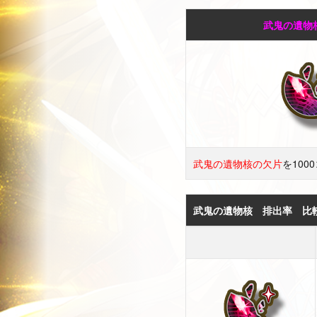
武鬼の遺物
武鬼の遺物核の欠片
を100
武鬼の遺物核
排出率 比