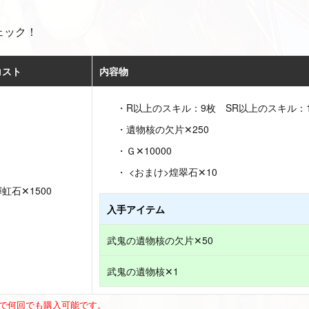
ェック！
コスト
内容物
R以上のスキル：9枚 SR以上のスキル：
遺物核の欠片✕250
Ｇ✕10000
<おまけ>煌翠石✕10
虹石✕1500
入手アイテム
武鬼の遺物核の欠片✕50
武鬼の遺物核✕1
00で何回でも購入可能です。