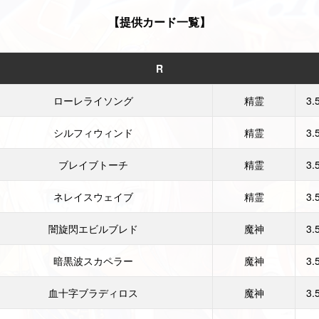
【提供カード一覧】
R
ローレライソング
精霊
3.
シルフィウィンド
精霊
3.
ブレイブトーチ
精霊
3.
ネレイスウェイブ
精霊
3.
闇旋閃エビルブレド
魔神
3.
暗黒波スカペラー
魔神
3.
血十字ブラディロス
魔神
3.