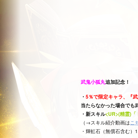
武鬼小狐丸
追加記念！
・
5％で限定キャラ、『
当たらなかった場合でも
・新スキル
<UR>(精霊
（→スキル紹介動画は
こ
・輝虹石（無償石含む）1