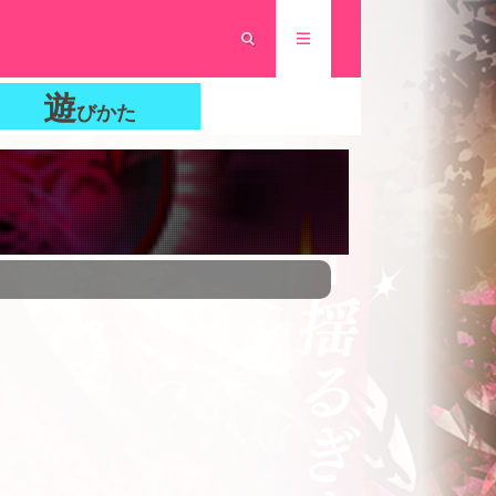
遊
びかた