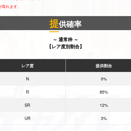
け取れます。
提
供確率
～ 通常枠 ～
【レア度別割合】
レア度
提供割合
N
0%
R
85%
SR
12%
UR
3%