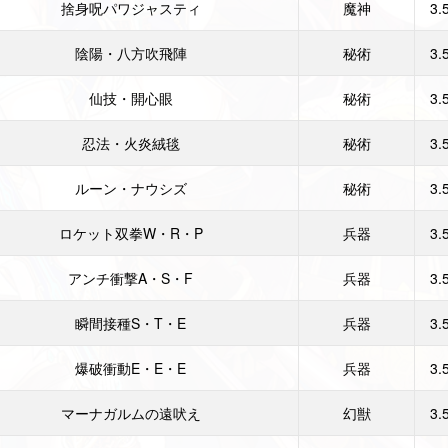
捨身呪パワジャスティ
魔神
3.
陰陽・八方吹飛陣
秘術
3.
仙技・開心眼
秘術
3.
忍法・火炎絨毯
秘術
3.
ルーン・ナウシズ
秘術
3.
ロケット双拳W・R・P
兵器
3.
アンチ衝撃A・S・F
兵器
3.
瞬間接種S・T・E
兵器
3.
爆破衝動E・E・E
兵器
3.
マーナガルムの遠吠え
幻獣
3.