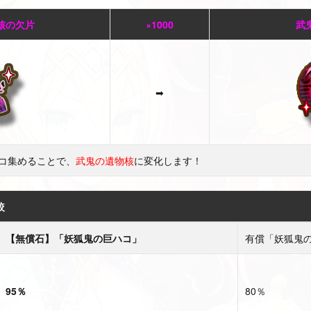
核の欠片
×1000
武
➡
0コ集めることで、
武鬼の遺物核
に変化します！
較
【無償石】「妖狐鬼の巨ハコ」
有償「妖狐鬼
95％
80％