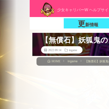
少女キャリバーW ヘルプサイ
更
新情報
【無償石】妖狐鬼の
2022.09.14
ingame
ingame
【無償石】妖狐鬼
HOME