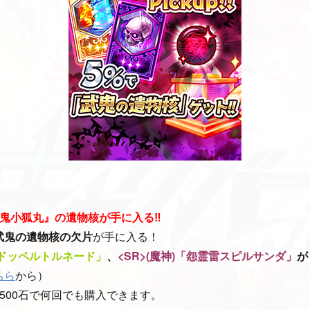
武鬼小狐丸』の遺物核が手に入る‼
武鬼の遺物核の欠片
が手に入る！
)「ドッペルトルネード」
、
<SR>(魔神)「怨霊雷スピルサンダ」
が
ちら
から）
500石で何回でも購入できます。