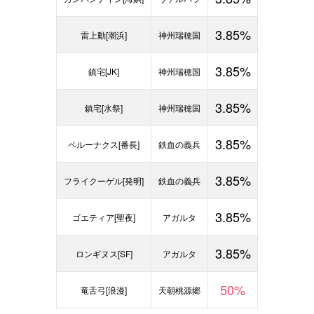
3.85%
雷上動[潮浜]
神州瑞穂国
3.85%
鎮宅[JK]
神州瑞穂国
3.85%
鎮宅[水祭]
神州瑞穂国
3.85%
ペルーナクス[番長]
鉄血の義兵
3.85%
フライクーゲル[発明]
鉄血の義兵
3.85%
ゴエティア[聖夜]
アガルタ
3.85%
ロンギヌス[SF]
アガルタ
50%
竜舌弓[浪漫]
天朝桃源郷