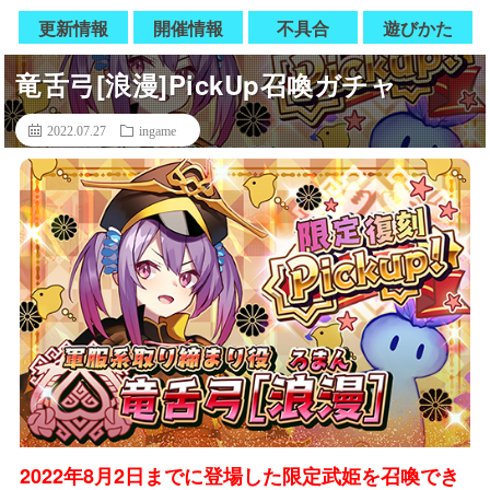
更新情報
開催情報
不具合
遊びかた
竜舌弓[浪漫]PickUp召喚ガチャ
2022.07.27
ingame
2022年8月2日までに登場した限定武姫を召喚でき