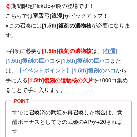
期間限定PickUp召喚の登場です！
る
こちらでは
がピックアップ！
竜舌弓[浪漫]
※この召喚には
が必要になりま
[1.5th]復刻の遺物核
す。
※召喚に必要な
は、
[1.5th]復刻の遺物核
[有償]
や
また
[1.5th]復刻の巨ハコ
[1.5th]復刻の巨ハコ
は、
から
【イベントポイント】[1.5th]復刻のハコ
手に入る
を1000コ集め
[1.5th]復刻の遺物核の欠片
ることで手に入ります。
すでに召喚済の武姫を再召喚した場合は、覚
醒ボーナスとしてその武姫のAPが+20されま
す