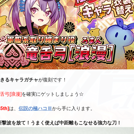
きるキャラガチャ
が復刻です！
舌弓[浪漫]
を確実にゲットしましょう☆
th]
は、
伝説の極ハコⅢ
から手に入ります。
斬撃波を放て！うまく使えば中距離もこなせる強力な刀！