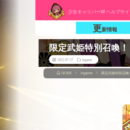
少女キャリバーW ヘルプサイ
更
新情報
限定武姫特別召喚！
2022.07.27
ingame
ingame
限定武姫特別召喚
HOME