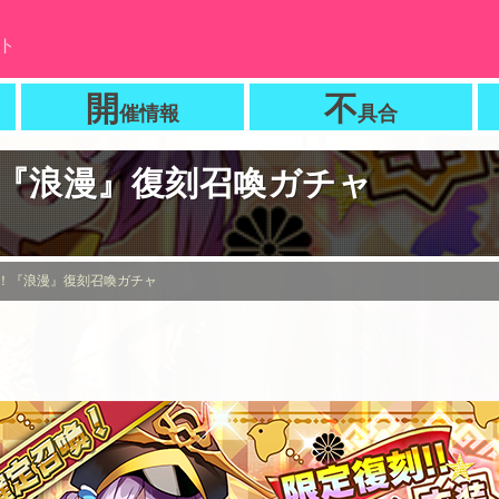
ト
開
不
催情報
具合
『浪漫』復刻召喚ガチャ
！『浪漫』復刻召喚ガチャ