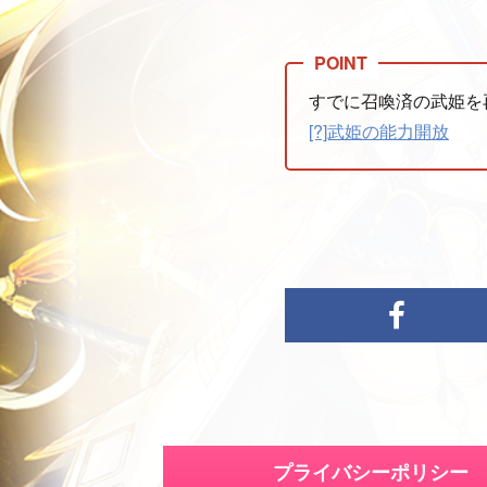
すでに召喚済の武姫を
[?]武姫の能力開放
プライバシーポリシー