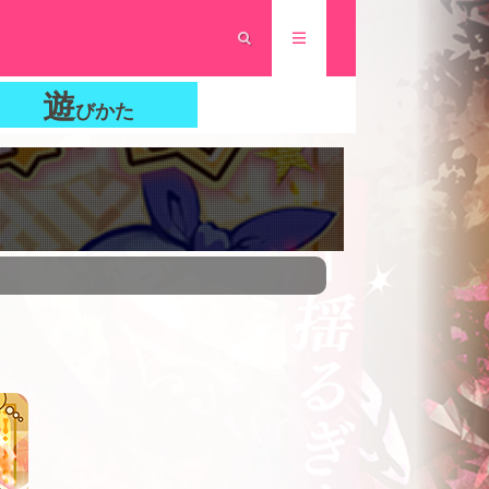
遊
びかた