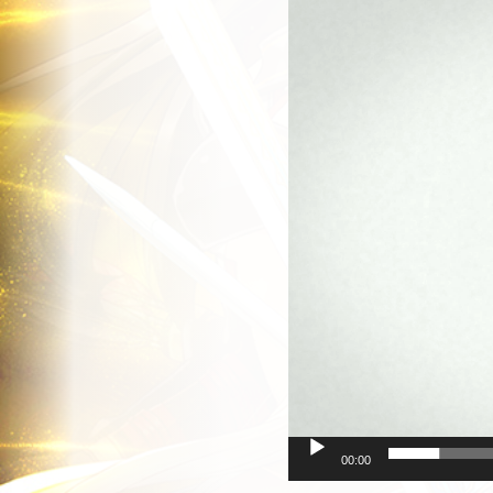
画
プ
レ
ー
ヤ
ー
00:00