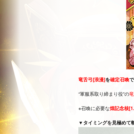
竜舌弓[浪漫]
を
確定召喚
で
“軍服系取り締まり役”の
竜
※召喚に必要な
煌記念核[1.5
▼
タイミングを見極めて
動