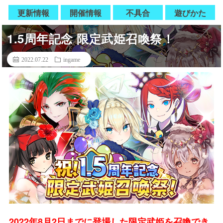
更新情報
開催情報
不具合
遊びかた
1.5周年記念 限定武姫召喚祭！
2022.07.22
ingame
2022年8月2日までに登場した限定武姫を召喚でき