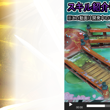
動
画
プ
レ
ー
ヤ
ー
00:00