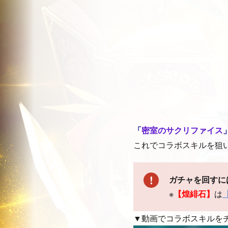
「
密室のサクリファイス
これでコラボスキルを狙
ガチャを回すに
※
【煌緋石】
は
▼動画でコラボスキルを