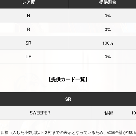
レア度
提供割合
N
0%
R
0%
SR
100%
UR
0%
【提供カード一覧】
SR
SWEEPER
秘術
1
、四捨五入した小数点以下２桁までの表示となっているため、確率合計が100