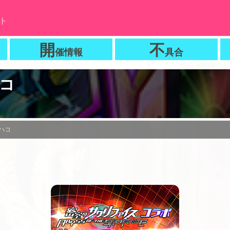
ト
開
不
催情報
具合
コ
ハコ