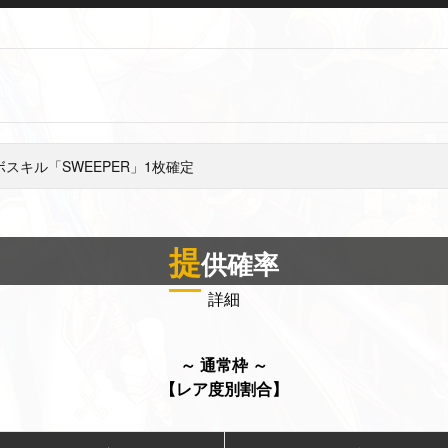
ボスキル「SWEEPER」1枚確定
提
供確率
詳細
～ 通常枠 ～
【レア度別割合】