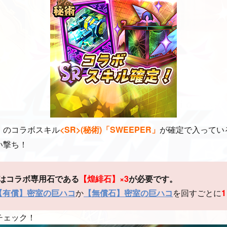
」
のコラボスキル
<SR>(秘術)「SWEEPER」
が
確定で入ってい
い撃ち！
はコラボ専用石である
【煌緋石】×3
が必要です。
【有償】
密室の巨ハコ
か
【無償石】密室の巨ハコ
を回すごとに
チェック！