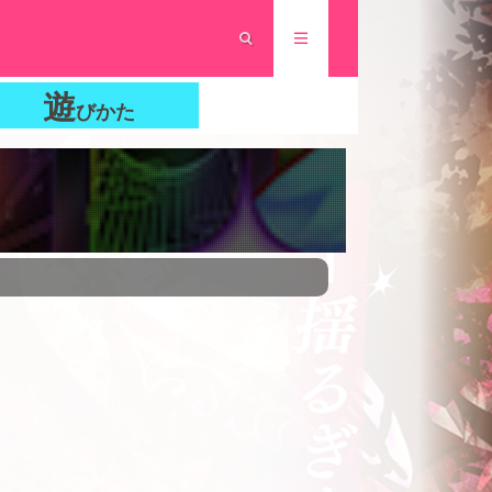
遊
びかた