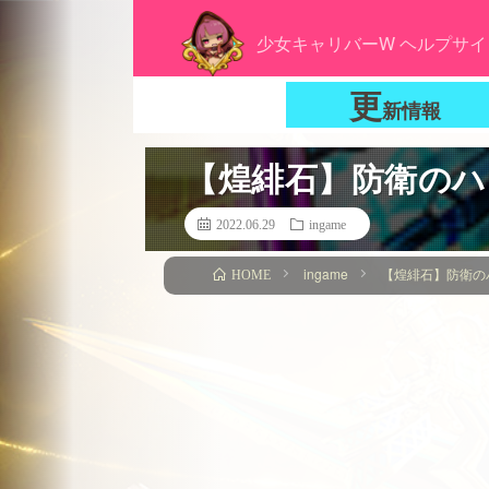
少女キャリバーW ヘルプサイ
更
新情報
【煌緋石】防衛のハ
2022.06.29
ingame
ingame
【煌緋石】防衛の
HOME