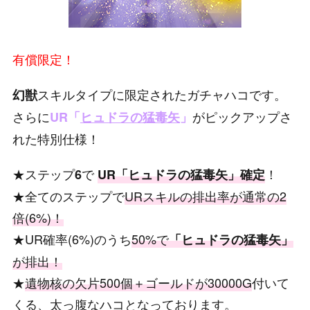
有償限定！
スキルタイプに限定されたガチャハコです。
幻獣
さらに
がピックアップさ
UR「
ヒュドラの猛毒矢
」
れた特別仕様！
★ステップ
で
！
6
UR「ヒュドラの猛毒矢」確定
★全てのステップで
URスキルの排出率が通常の2
倍(6%)！
★UR確率(6%)のうち
50%で
「ヒュドラの猛毒矢」
が排出
！
★
遺物核の欠片500個＋ゴールドが30000G
付いて
くる、太っ腹なハコとなっております。