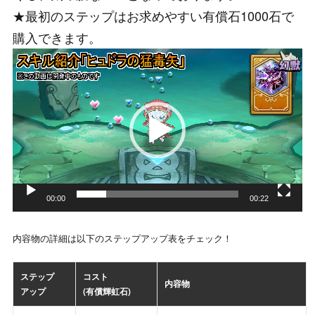
★最初のステップはお求めやすい有償石1000石で
購入できます。
動
画
プ
レ
ー
ヤ
ー
00:00
00:22
内容物の詳細は以下のステップアップ表をチェック！
ステップ
コスト
内容物
アップ
(有償輝虹石)