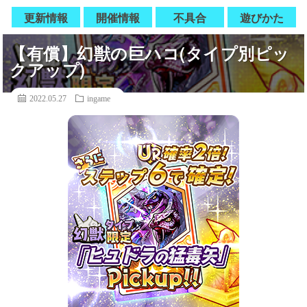
更新情報
開催情報
不具合
遊びかた
【有償】幻獣の巨ハコ(タイプ別ピッ
クアップ)
2022.05.27
ingame