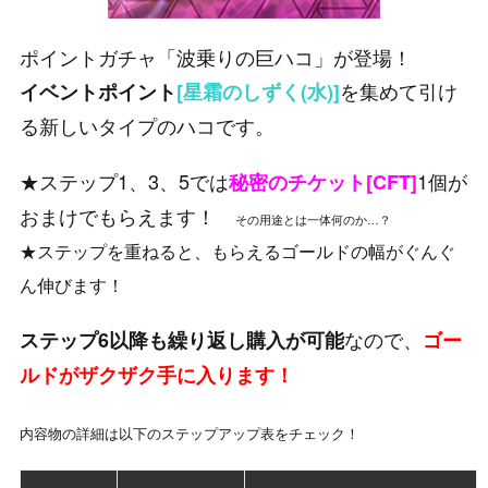
ポイントガチャ「波乗りの巨ハコ」が登場！
を集めて引け
イベントポイント
[星霜のしずく(水)]
る新しいタイプのハコです。
★ステップ1、3、5では
1個が
秘密のチケット[CFT]
おまけでもらえます！
その用途とは一体何のか…？
★ステップを重ねると、もらえるゴールドの幅がぐんぐ
ん伸びます！
なので、
ステップ6以降も繰り返し購入が可能
ゴー
ルドがザクザク手に入ります！
内容物の詳細は以下のステップアップ表をチェック！