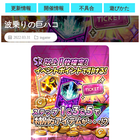
更新情報
開催情報
不具合
遊びかた
波乗りの巨ハコ
2022.03.31
ingame