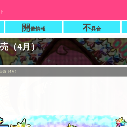
ト
開
不
催情報
具合
売（4月）
販売（4月）