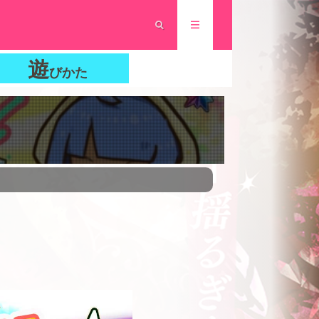
遊
びかた