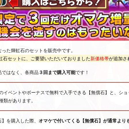
なった輝虹石のセットを販売中です。
虹石セットに、ご要望いただいておりました
新価格帯
が追加さ
品ではなく、各商品
３回まで購入可能
です！
のイベントやボーナスで無料で入手できる【無償石】と、ショ
種類があります。
石】を購入した際、
オマケで付いてくる【無償石】が通常より