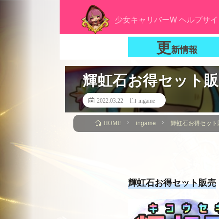
少女キャリバーW ヘルプサイ
更
新情報
輝虹石お得セット販
2022.03.22
ingame
ingame
輝虹石お得セット
HOME
輝虹石お得セット販売