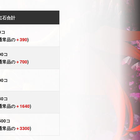
虹石合計
0コ
通常品の
＋390
)
00コ
通常品の
＋700
)
00コ
40コ
通常品の
＋1640
)
500コ
通常品の
＋3300
)