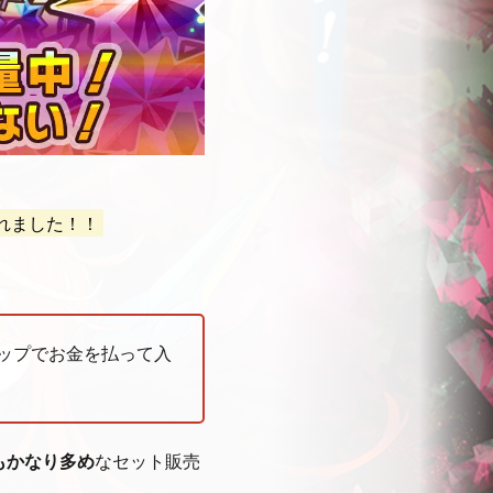
れました！！
ップでお金を払って入
もかなり多め
なセット販売