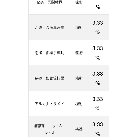
秘奥・死闘結界
秘術
%
3.33
六道・菩薩真合掌
秘術
%
3.33
忍極・影螺手裏剣
秘術
%
3.33
秘奥・如意流転撃
秘術
%
3.33
アルカナ・ラメド
秘術
%
3.33
超弾幕ユニットS・
兵器
B・U
%