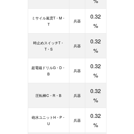
%
0.32
ミサイル嵐雲T・M・
兵器
T
%
0.32
時止めスイッチT・
兵器
T・S
%
0.32
超電磁ドリルG・D・
兵器
B
%
0.32
圧転棒C・R・B
兵器
%
0.32
砲水ユニットH・P・
兵器
U
%