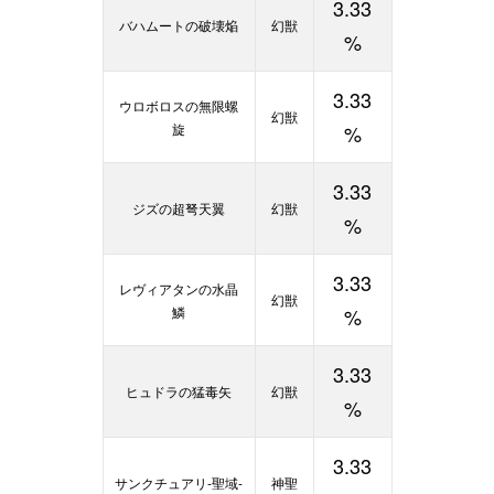
3.33
バハムートの破壊焔
幻獣
%
3.33
ウロボロスの無限螺
幻獣
旋
%
3.33
ジズの超弩天翼
幻獣
%
3.33
レヴィアタンの水晶
幻獣
鱗
%
3.33
ヒュドラの猛毒矢
幻獣
%
3.33
サンクチュアリ-聖域-
神聖