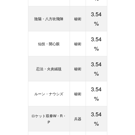
3.54
陰陽・八方吹飛陣
秘術
%
3.54
仙技・開心眼
秘術
%
3.54
忍法・火炎絨毯
秘術
%
3.54
ルーン・ナウシズ
秘術
%
3.54
ロケット双拳W・R・
兵器
P
%