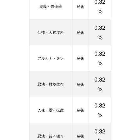
0.32
奥義・畳蓮華
秘術
%
0.32
仙技・天狗浮岩
秘術
%
0.32
アルカナ・ヌン
秘術
%
0.32
忍法・撒菱散布
秘術
%
0.32
入魂・墨汁拡散
秘術
%
0.32
忍法・皆々猛々
秘術