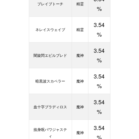
ブレイブトーチ
精霊
%
3.54
ネレイスウェイブ
精霊
%
3.54
闇旋閃エビルブレド
魔神
%
3.54
暗黒波スカペラー
魔神
%
3.54
血十字ブラディロス
魔神
%
3.54
捨身呪パワジャステ
魔神
ィ
%