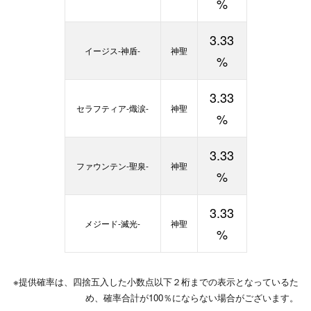
%
3.33
イージス-神盾-
神聖
%
3.33
セラフティア-熾涙-
神聖
%
3.33
ファウンテン-聖泉-
神聖
%
3.33
メジード-滅光-
神聖
%
※提供確率は、四捨五入した小数点以下２桁までの表示となっているた
め、確率合計が100％にならない場合がございます。