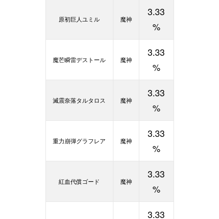
3.33
原初巨人ユミル
魔神
%
3.33
魔芒瞬雷デストール
魔神
%
3.33
滅震奈落タルタロス
魔神
%
3.33
重力崩弾グラフレア
魔神
%
3.33
紅血代償ゴード
魔神
%
3.33