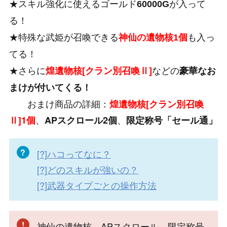
★スキル強化に使えるゴールド
60000G
が入って
る！
★特殊な武姫が召喚できる
神仙の遺物核1個
も入っ
てる！
★さらに
煌
遺物核[クラン別召喚Ⅱ]
などの
豪華なお
まけが付いてくる！
おまけ商品の詳細：
煌遺物核[クラン別召喚
、
、
Ⅱ]1個
APスクロール2個
限定称号「セール通」
[?]ハコってなに？
[?]どのスキルが強いの？
[?]武器タイプごとの操作方法
神仙の遺物核、APスクロール、限定称号