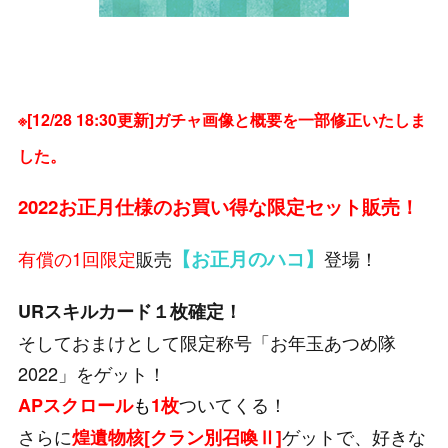
※[12/28 18:30更新
]ガチャ画像と概要を一部修正いたしま
した。
2022お正月仕様のお買い得な限定セット販売！
有償の1回限定
販売
【お正月のハコ】
登場！
URスキルカード１枚確定！
そしておまけとして限定称号「お年玉あつめ隊
2022」をゲット！
も
ついてくる！
A
Pスクロール
1枚
さらに
ゲットで、好きな
煌遺物核[クラン別召喚Ⅱ]