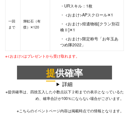
URスキル：1枚
<おまけ>APスクロール✕1
一回
輝虹石（有
<おまけ>煌遺物核[クラン別召
まで
償）✕120
喚Ⅱ]✕1
<おまけ>限定称号「お年玉あ
つめ隊2022」
※<おまけ>はプレゼントから受け取れます。
提供確率
詳細
※提供確率は、四捨五入した小数点以下２桁までの表示となっているた
め、確率合計が100％にならない場合がございます。
※こちらのイベントページ内容は掲載時点での情報となります。