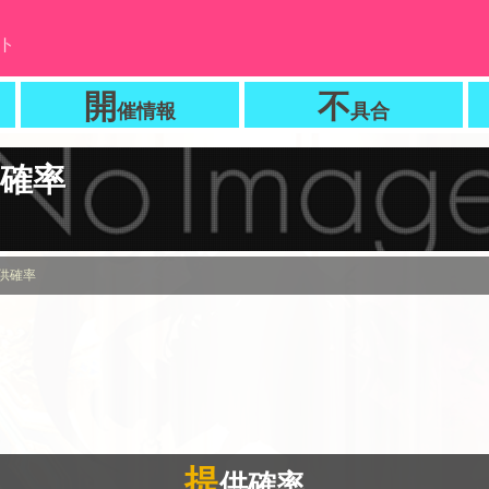
ト
開
不
催情報
具合
確率
供確率
提
供確率