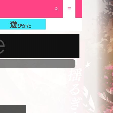
遊
びかた