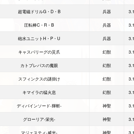
超電磁ドリルG・D・B
兵器
3.
圧転棒C・R・B
兵器
3.
砲水ユニットH・P・U
兵器
3.
キャスパリーグの災爪
幻獣
3.
カトブレパスの魔眼
幻獣
3.
スフィンクスの謎掛け
幻獣
3.
キマイラの猛火息
幻獣
3.
ディバインソード-輝斬-
神聖
3.
グローリア-栄光-
神聖
3.
マジェスティ-威光-
神聖
3.