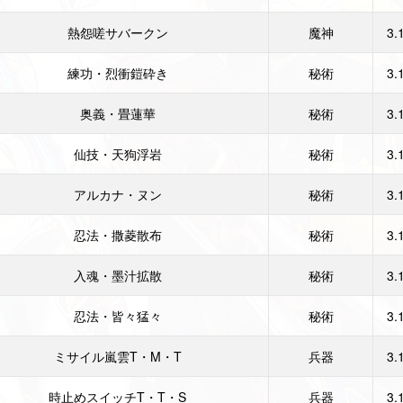
熱怨嗟サバークン
魔神
3.
練功・烈衝鎧砕き
秘術
3.
奥義・畳蓮華
秘術
3.
仙技・天狗浮岩
秘術
3.
アルカナ・ヌン
秘術
3.
忍法・撒菱散布
秘術
3.
入魂・墨汁拡散
秘術
3.
忍法・皆々猛々
秘術
3.
ミサイル嵐雲T・M・T
兵器
3.
時止めスイッチT・T・S
兵器
3.