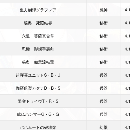
重力崩弾グラフレア
魔神
4.
秘奥・死闘結界
秘術
4.
六道・菩薩真合掌
秘術
4.
忍極・影螺手裏剣
秘術
4.
秘奥・如意流転撃
秘術
4.
超弾幕ユニットS・B・U
兵器
4.
伽羅倶梨カタナD・B・S
兵器
4.
限突ドライヴT・R・S
兵器
4.
成仏ハンマーG・G・G
兵器
4.
バハムートの破壊焔
幻獣
4.