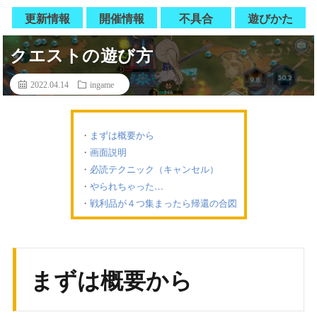
更新情報
開催情報
不具合
遊びかた
クエストの遊び方
2022.04.14
ingame
まずは概要から
画面説明
必読テクニック（キャンセル）
やられちゃった…
戦利品が４つ集まったら帰還の合図
まずは概要から