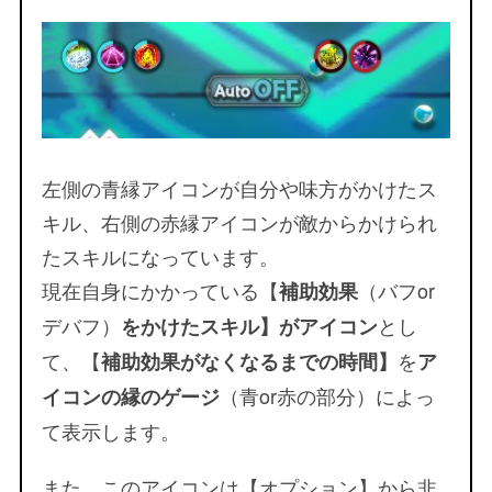
左側の青縁アイコンが自分や味方がかけたス
キル、右側の赤縁アイコンが敵からかけられ
たスキルになっています。
現在自身にかかっている【
（バフor
補助効果
デバフ）
とし
をかけたスキル】がアイコン
て、【
を
補助効果がなくなるまでの時間】
ア
（青or赤の部分）によっ
イコンの縁のゲージ
て表示します。
また、このアイコンは【オプション】から非