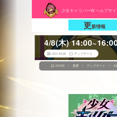
少女キャリバーW ヘルプサイ
更
新情報
4/8(木) 14:0
2021.04.08
アップデート
重要
アップデート
4
HOME