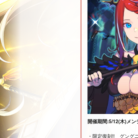
開催期間:5/12(木)メンテ
・限定復刻!! グング