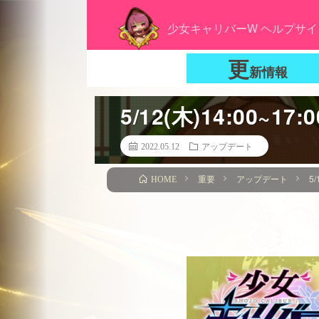
少女キャリバーW ヘルプサイ
更
新情報
5/12(木)14:00
2022.05.12
アップデート
重要
アップデート
5
HOME