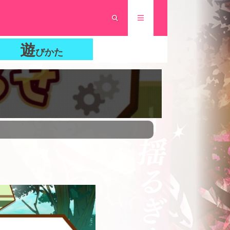
遊
びかた