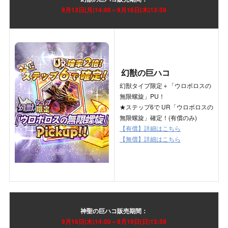
9月13日(月)
14:00～9月16日(木)13:59
幻獣の巨ハコ
幻獣タイプ限定＋「ウロボロスの
無限螺旋」PU！
★ステップ6で UR「ウロボロスの
無限螺旋」確定！(有償のみ)
【有償】詳細はこちら
【無償】詳細はこちら
神聖の巨ハコ
販売期間：
9月16日(木)
14:00～9月19日(日)13:59