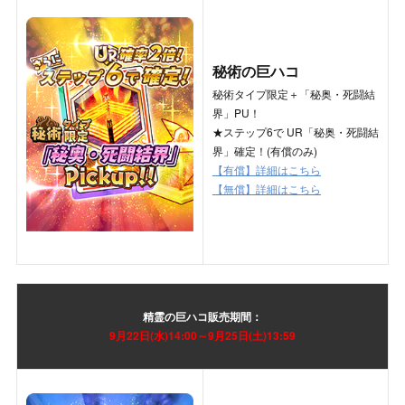
秘術の巨ハコ
秘術タイプ限定＋「秘奥・死闘結
界」PU！
★ステップ6で UR「秘奥・死闘結
界」確定！(有償のみ)
【有償】詳細はこちら
【無償】詳細はこちら
精霊の巨ハコ
販売期間：
9月22日(水)
14:00～9月25日(土)13:59