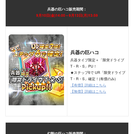
兵器の巨ハコ
販売期間：
9月10日(金)
14:00～9月13日(月)13:59
兵器の巨ハコ
兵器タイプ限定＋「限突ドライブ
T・R・S」PU！
★ステップ6で UR「限突ドライブ
T・R・S」確定！(有償のみ)
【有償】詳細はこちら
【無償】詳細はこちら
幻獣の巨ハコ
販売期間：