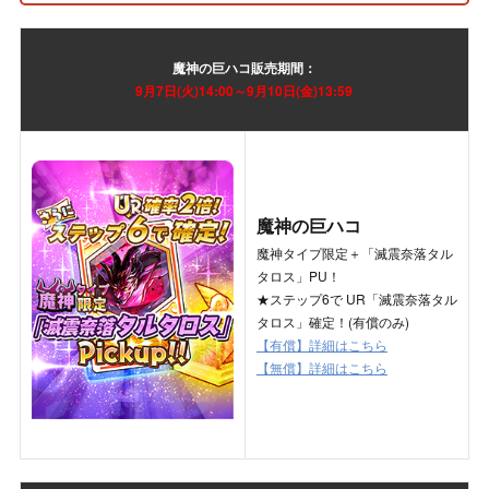
魔神の巨ハコ
販売期間：
9月7日(火)14:00～9月10日(金)13:59
魔神の巨ハコ
魔神タイプ限定＋「滅震奈落タル
タロス」PU！
★ステップ6で UR「滅震奈落タル
タロス」確定！(有償のみ)
【有償】詳細はこちら
【無償】詳細はこちら