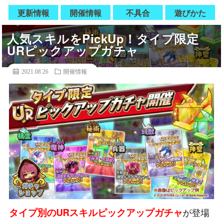
更新情報
開催情報
不具合
遊びかた
人気スキルをPickUp！タイプ限定
URピックアップガチャ
2021.08.26
開催情報
タイプ別のURスキルピックアップガチャ
が登場