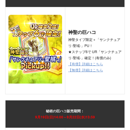
神聖の巨ハコ
神聖タイプ限定＋「サンクチュア
リ-聖域-」PU！
★ステップ6で UR「サンクチュア
リ-聖域-」確定！(有償のみ)
【有償】詳細はこちら
【無償】詳細はこちら
秘術の巨ハコ
販売期間：
9月19日(日)
14:00～9月22日(水)13:59