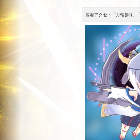
装着アクセ：「月輪(闇)」