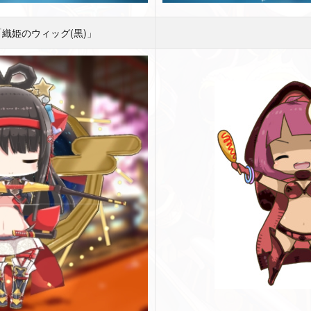
「織姫のウィッグ(黒)」