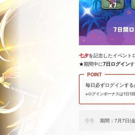
七夕
を
記念したイベント
★期間中に
7日ログイン
す
毎日必ずログインする
※ログインボーナスは1日1
期間：7月7日(金)