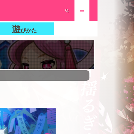
遊
びかた