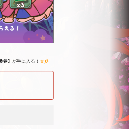
換券】
が手に入る！
☆彡