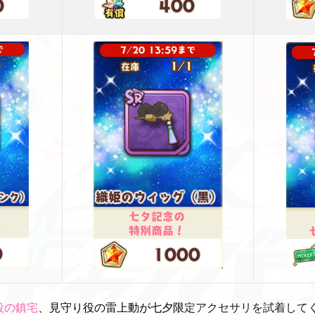
役の鎮宅
、
見守り役の雷上動が七夕限
定アクセサリを試着して