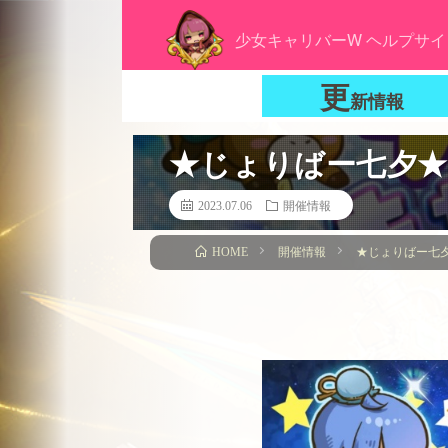
少女キャリバーW ヘルプサイ
更
新情報
★じょりばー七夕★キ
2023.07.06
開催情報
開催情報
★じょりばー七夕
HOME