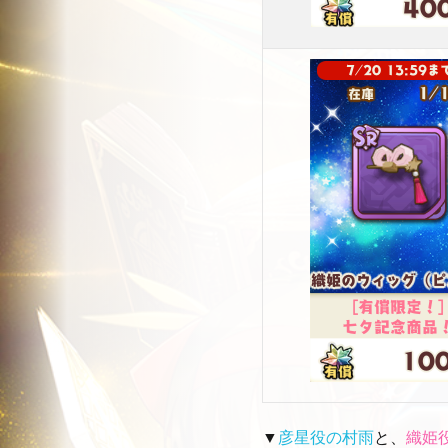
▼
彦星役の村雨
と、
織姫