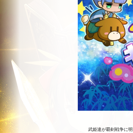
武姫達が覇剣戦争に明