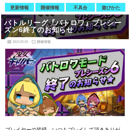
更新情報
開催情報
不具合
遊びかた
バトルリーグ『バトロワ』プレシー
ズン6終了のお知らせ
2023.05.05
開催情報
プレイヤーの皆様、いつもプレイして頂きありが