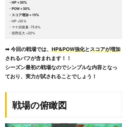
・HP＋30%
・POW＋30%
・スコア増加＋15%
・HP +50％
・マナ回復量 -75.6%
・視野拡大 +22%
➡ 今回の戦場では、
HP&POW
強化
と
スコアが増加
されるバフが含まれます！！
シーズン最初の戦場なのでシンプルな内容となっ
ており、実力が試されることでしょう！
戦場の俯瞰図