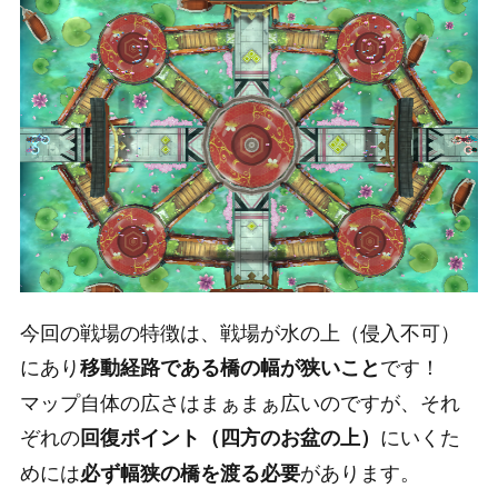
今回の戦場の特徴は、戦場が水の上（侵入不可）
にあり
です！
移動経路である橋の幅が狭いこと
マップ自体の広さはまぁまぁ広いのですが、それ
ぞれの
にいくた
回復ポイント（四方のお盆の上）
めには
があります。
必ず幅狭の橋を渡る必要