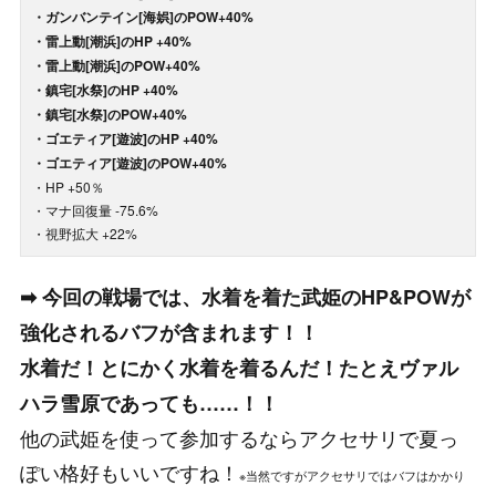
・ガンバンテイン[海娯]のPOW+40%
・雷上動[潮浜]のHP +40%
・雷上動[潮浜]のPOW+40%
・鎮宅[水祭]のHP +40%
・鎮宅[水祭]のPOW+40%
・ゴエティア[遊波]のHP +40%
・ゴエティア[遊波]のPOW+40%
・HP +50％
・マナ回復量 -75.6%
・視野拡大 +22%
➡ 今回の戦場では、水着を着た武姫のHP&POWが
強化されるバフが含まれます！！
水着だ！とにかく水着を着るんだ！たとえヴァル
ハラ雪原であっても……！！
他の武姫を使って参加するならアクセサリで夏っ
ぽい格好もいいですね！
※当然ですがアクセサリではバフはかかり