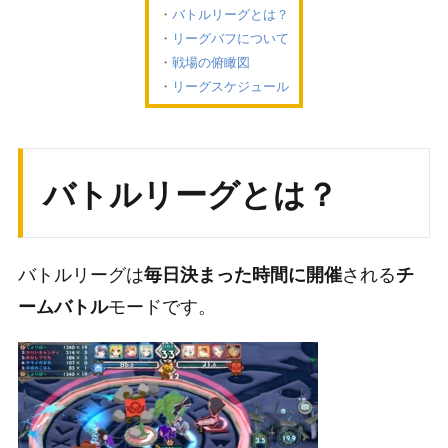
バトルリーグとは？
リーグバフについて
戦場の俯瞰図
リーグスケジュール
バトルリーグとは？
バトルリーグは
される
毎日決まった時間に開催
チ
モードです。
ームバトル