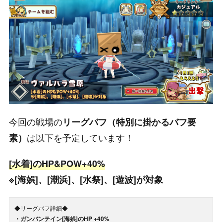
今回の戦場の
リーグバフ（特別に掛かるバフ要
は以下を予定しています！
素）
[水着]のHP&POW+40%
※[海娯]、[潮浜]、[水祭]、[遊波]が対象
◆リーグバフ詳細◆
・ガンバンテイン[海娯]のHP +40%