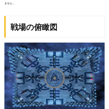
ません…
戦場の俯瞰図