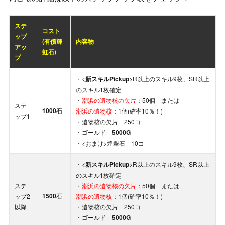
ステ
コスト
ップ
(有償輝
内容物
アッ
虹石)
プ
・<
新スキルPickup
>R以上のスキル9枚、SR以上
のスキル1枚確定
・
潮浜の遺物核の欠片
：50個 または
ステ
1000石
潮浜の遺物核
：1個(確率10％！)
ップ1
・遺物核の欠片 250コ
・ゴールド
5000G
・<おまけ>煌翠石 10コ
・<
新スキルPickup
>R以上のスキル9枚、SR以上
のスキル1枚確定
ステ
・
潮浜
の遺物核の欠片
：50個 または
1500
石
ップ2
潮浜の遺物核
：1個(確率10％！)
以降
・遺物核の欠片 250コ
・ゴールド
5000G