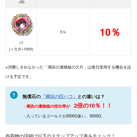
×50
10％
5％
×1
(＝欠片×1000)
※消費しきれなかった「潮浜の遺物核の欠片」は後日使用する機会を設
ける予定です。
無償石の
「潮浜の巨ハコ」
との違いは？
2倍の10％！！
・
潮浜の遺物核の排出率が
・入っているゴールドが2000G多い、5000G
内容物の詳細は以下のステップアップ表をチェック！