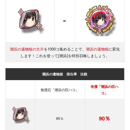
➡
潮浜の遺物核の欠片
を1000コ集めることで、
潮浜の遺物核
に変化
します！これを使って[潮浜]を特別召喚しましょう。
潮浜の遺物核
排出率 比較
有償「潮浜の巨ハ
無償石「潮浜の巨ハコ」
コ」
90％
95％