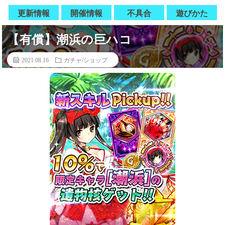
更新情報
開催情報
不具合
遊びかた
【有償】潮浜の巨ハコ
2021.08.16
ガチャ/ショップ