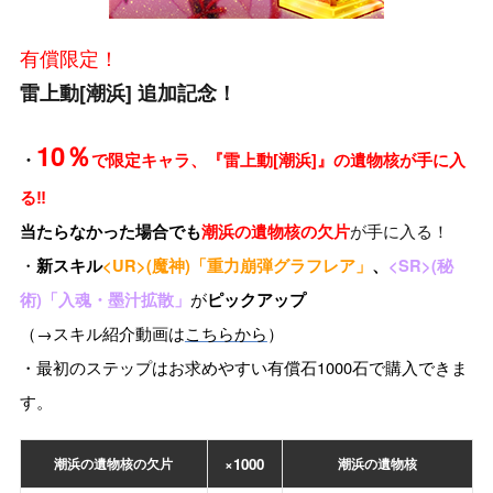
有償限定！
雷上動[潮浜] 追加記念！
10％
・
で限定キャラ、『雷上動[潮浜]』の遺物核が手に入
る‼
が手に入る！
当たらなかった場合でも
潮浜の遺物核の欠片
・
新スキル
<UR>(魔神)「重力崩弾グラフレア」
、
<SR>(秘
が
術)「入魂・墨汁拡散」
ピックアップ
（→スキル紹介動画は
こちらから
）
・最初のステップはお求めやすい有償石1000石で購入できま
す。
潮浜の遺物核の欠片
×1000
潮浜の遺物核