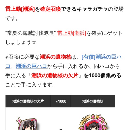
の登場
雷上動[潮浜]
を
確定召喚
できるキャラガチャ
です。
“常夏の海賊討伐隊長”
雷上動[潮浜]
を確実にゲット
しましょう☆
※召喚に必要な
は、
潮浜の遺物核
[有償]潮浜の巨ハ
、
から手に入れるか、同ハコから
コ
潮浜の巨ハコ
手に入る「
」
潮浜の遺物核の欠片
を1000個集める
ことで手に入ります。
潮浜の遺物核の欠片
×1000
潮浜の遺物核
➡