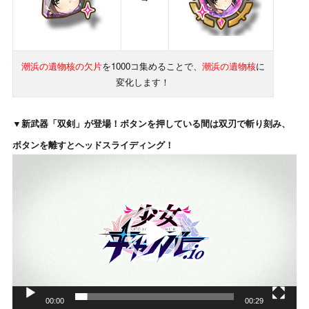
潮浜の遺物核の欠片
を1000コ集めることで、
潮浜の遺物核
に
変化します！
▼新武器「双剣」が登場！ボタンを押している間は双刃で斬り刻み、
ボタンを離すとヘッドスライディング！
動
画
プ
レ
ー
ヤ
ー
00:00
00:29