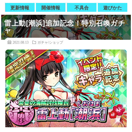
更新情報
開催情報
不具合
遊びかた
雷上動[潮浜]追加記念！特別召喚ガチ
ャ
2021.08.13
ガチャ/ショップ