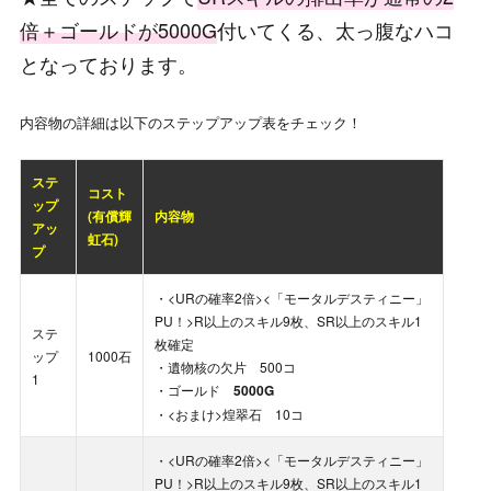
倍＋ゴールドが5000G
付いてくる、太っ腹なハコ
となっております。
内容物の詳細は以下のステップアップ表をチェック！
ステ
コスト
ップ
(有償輝
内容物
アッ
虹石)
プ
・<URの確率2倍><「モータルデスティニー」
PU！>R以上のスキル9枚、SR以上のスキル1
ステ
枚確定
ップ
1000石
・遺物核の欠片 500コ
1
・ゴールド
5000G
・<おまけ>煌翠石 10コ
・<URの確率2倍><「モータルデスティニー」
PU！>R以上のスキル9枚、SR以上のスキル1