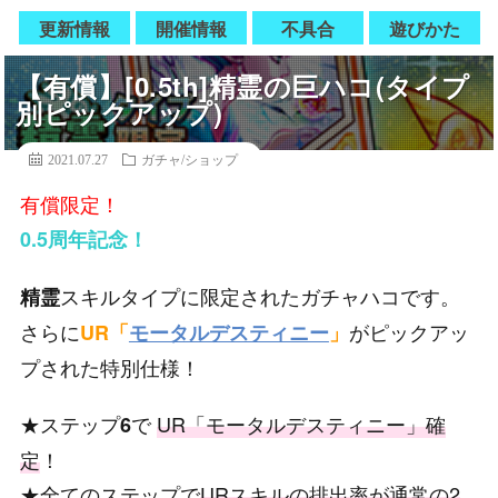
更新情報
開催情報
不具合
遊びかた
【有償】[0.5th]精霊の巨ハコ(タイプ
別ピックアップ)
2021.07.27
ガチャ/ショップ
有償限定！
0.5周年記念！
スキルタイプに限定されたガチャハコです。
精霊
さらに
がピックアッ
UR「
モータルデスティニー
」
プされた特別仕様！
★ステップ
で
UR「モータルデスティニー」確
6
定
！
★全てのステップで
URスキルの排出率が通常の2