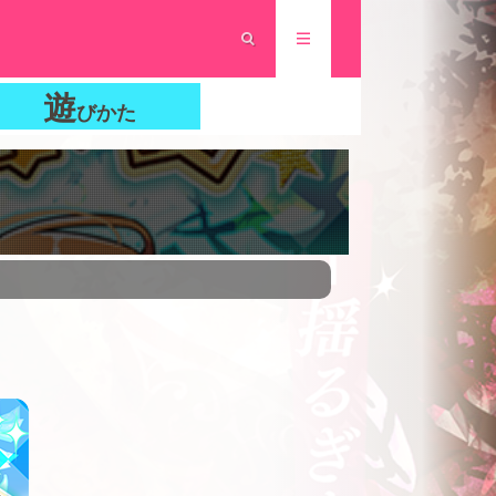
遊
びかた