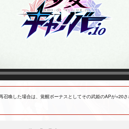
再召喚した場合は、覚醒ボーナスとしてその武姫のAPが+20さ