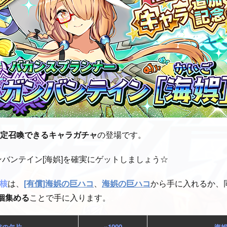
確定召喚できるキャラガチャ
の登場です。
ガンバンテイン[海娯]を確実にゲットしましょう☆
核
は、
[有償]海娯の巨ハコ
、
海娯の巨ハコ
から手に入れるか、
0個集める
ことで手に入ります。
核の欠片
×1000
海