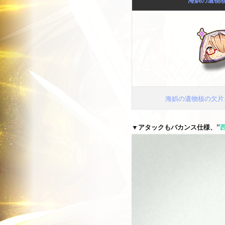
海娯の遺物核の欠片
▼アタックもバカンス仕様、”
動
画
プ
レ
ー
ヤ
ー