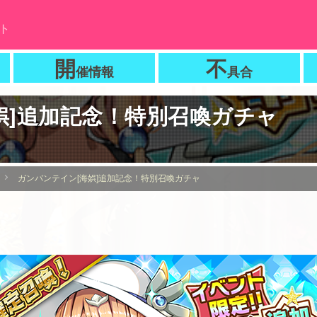
ト
開
不
催情報
具合
娯]追加記念！特別召喚ガチャ
ガンバンテイン[海娯]追加記念！特別召喚ガチャ