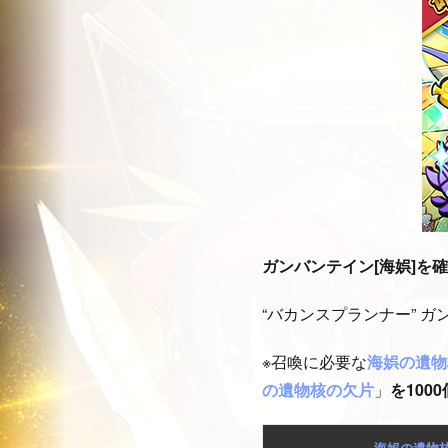
ガンバンテイン[海娯]を
“バカンスプランナー” 
※召喚に必要な
海娯の遺物
の遺物核の欠片
」
を100
海娯の遺物