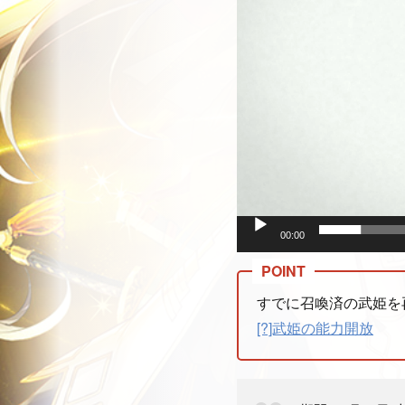
00:00
すでに召喚済の武姫を
[?]武姫の能力開放