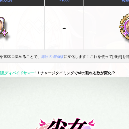
➡
を1000コ集めることで、
海娯の遺物核
に変化します！これを使って[海娯]を
西瓜ディバイドサマー
“！チャージタイミングで🍉の割れる数が変化!?