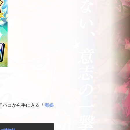
同ハコから手に入る「
海娯
娯の遺物核