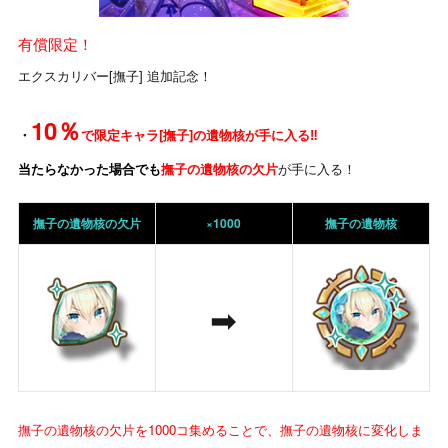
有償限定！
エクスカリバー[撫子] 追加記念！
10％
・
で限定キャラ[撫子]の遺物核が手に入る‼
当たらなかった場合でも
撫子の遺物核の欠片
が手に入る！
撫子の遺物核の欠片
×1000
撫子の遺物核
➡
撫子の遺物核の欠片を1000コ集めることで、撫子の遺物核に変化しま