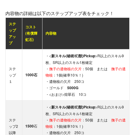
内容物の詳細は以下のステップアップ表をチェック！
ステ
コスト
ップ
(有償輝
内容物
アッ
虹石)
プ
・<
新スキル(秘術/幻獣)Pickup
>R以上のスキル9
枚、SR以上のスキル1枚確定
ステ
・
撫子の遺物核の欠片
：50個 または
撫子の遺
1000石
ップ
物核
：1個(確率10％！)
１
・遺物核の欠片 250コ
・ゴールド
5000G
・<おまけ>煌翠石 10コ
・<
新スキル(秘術/幻獣)Pickup
>R以上のスキル9
枚、SR以上のスキル1枚確定
ステ
・
撫子の遺物核の欠片
：50個 または
撫子の遺
1500
石
ップ2
物核
：1個(確率10％！)
以降
・遺物核の欠片 250コ