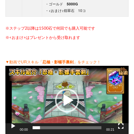
・ゴールド
5000G
・<おまけ>煌翠石 10コ
※ステップ2以降は1500石で何回でも購入可能です
※<おまけ>はプレゼントから受け取れます
▼動画でURスキル「
忍極・影螺手裏剣
」をチェック！
動
画
プ
レ
ー
ヤ
ー
00:00
00:21