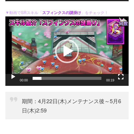
▼動画でSRスキル「
スフィンクスの謎掛け
」をチェック！
動
画
プ
レ
ー
ヤ
ー
00:00
00:19
期間：4月22日(木)メンテナンス後～5月6
日(木)2:59