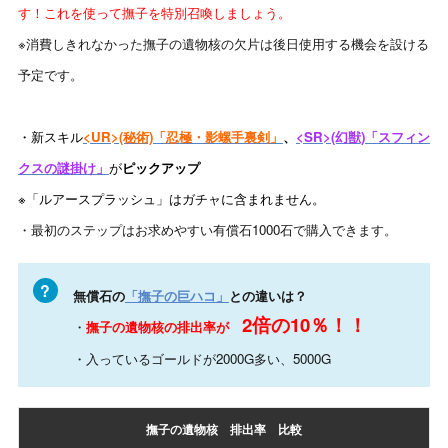
す！これを使って撫子を特別召喚しましょう。
※消費しきれなかった撫子の遺物核の欠片は後日使用する機会を設ける
予定です。
・新スキル
<UR>(秘術)「忍極・影螺手裏剣」
、
<SR>(幻獣)「スフィン
クスの謎掛け」
が
ピックアップ
※「ルアースプラッシュ」はガチャに含まれません。
・最初のステップはお求めやすい有償石1000石で購入できます。
無償石の
「撫子の巨ハコ」
との違いは？
2倍の10％！！
・
撫子の遺物核の排出率が
・入っているゴールドが2000G多い、5000G
撫子の遺物核 排出率 比較