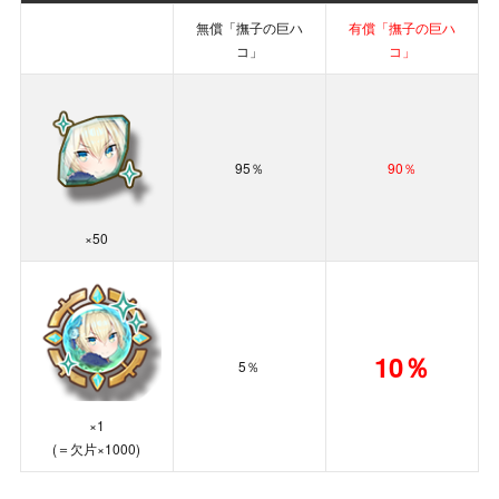
無償「撫子の巨ハ
有償「撫子の巨ハ
コ」
コ」
95％
90％
×50
10％
5％
×1
(＝欠片×1000)