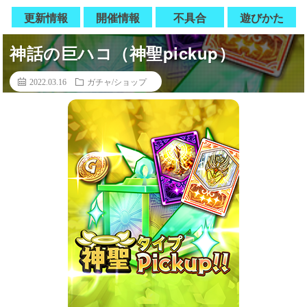
更新情報
開催情報
不具合
遊びかた
神話の巨ハコ（神聖pickup）
2022.03.16
ガチャ/ショップ