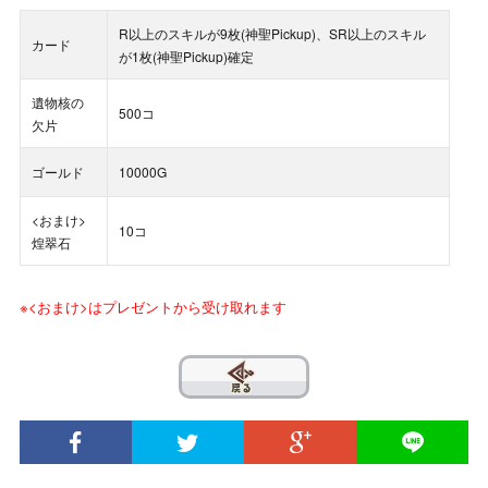
R以上のスキルが9枚(神聖Pickup)、SR以上のスキル
カード
が1枚(神聖Pickup)確定
遺物核の
500コ
欠片
ゴールド
10000G
<おまけ>
10コ
煌翠石
※<おまけ>はプレゼントから受け取れます
??