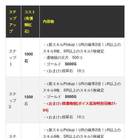
ステ
コスト
ップ
(有償
内容物
アッ
輝虹
プ
石)
・<新スキルPickup！URの確率2倍！>R以上の
ステ
スキル9枚、SR以上のスキル1枚確定
1000
ップ
・遺物核の欠片 500コ
石
１
・ゴールド
5000G
・<おまけ>煌翠石 10コ
・<新スキルPickup！URの確率2倍！>R以上の
スキル9枚、SR以上のスキル1枚確定
ステ
・ゴールド
5000G
1500
ップ
・<おまけ>煌遺物核[ボイス追加特別召喚21-
石
2
04]
・<おまけ>煌翠石 10コ
・<新スキルPickup！URの確率2倍！>R以上の
ステ
スキル9枚、SR以上のスキル1枚確定