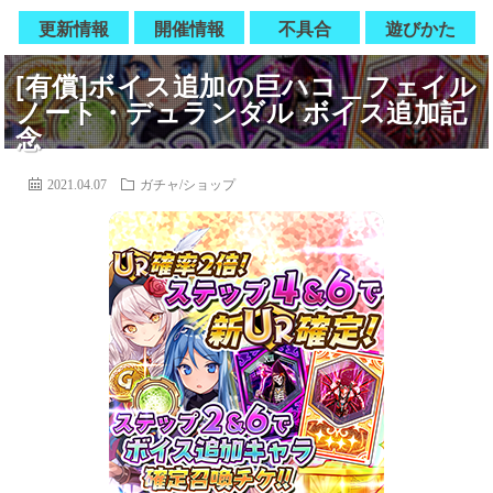
更新情報
開催情報
不具合
遊びかた
[有償]ボイス追加の巨ハコ＿フェイル
ノート・デュランダル ボイス追加記
念
2021.04.07
ガチャ/ショップ