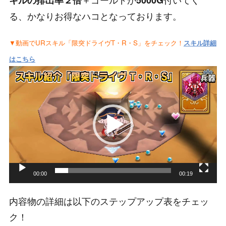
キルの排出率２倍
5000G
る、かなりお得なハコとなっております。
▼動画でURスキル「限突ドライヴT・R・S」をチェック！
スキル詳細
はこちら
動
画
プ
レ
ー
ヤ
ー
00:00
00:19
内容物の詳細は以下のステップアップ表をチェッ
ク！