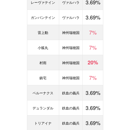
3.69%
レーヴァテイン
ヴァルハラ
3.69%
ガンバンテイン
ヴァルハラ
7%
雷上動
神州瑞穂国
7%
小狐丸
神州瑞穂国
20%
村雨
神州瑞穂国
7%
鎮宅
神州瑞穂国
3.69%
ペルーナクス
鉄血の義兵
3.69%
デュランダル
鉄血の義兵
3.69%
トリアイナ
鉄血の義兵