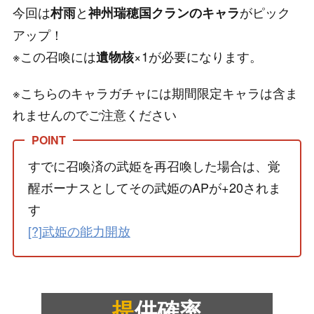
今回は
と
がピック
村雨
神州瑞穂国クランのキャラ
アップ！
※この召喚には
×1が必要になります。
遺物核
※こちらのキャラガチャには期間限定キャラは含ま
れませんのでご注意ください
すでに召喚済の武姫を再召喚した場合は、覚
醒ボーナスとしてその武姫のAPが+20されま
す
[?]武姫の能力開放
提供確率