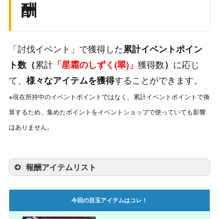
酬
・ゴールド
・栄光のメダル
・各色エーテル
「討伐イベント」で獲得した
・ゴールド(1日1回まで!大盤振る舞いの
累計イベントポイン
日替わり
限定品!!)
累計
獲得数
に応じ
ト数（
「星霜のしずく(翠)」
）
・輝虹石(1日1回まで!お得な限定品!!)
て、
することができます。
様々なアイテムを獲得
※現在所持中のイベントポイントではなく、累計イベントポイントで換
算するため、集めたポイントをイベントショップで使っていても影響
はありません。
報酬アイテムリスト
累計イベントP数
報酬アイテム
個数
今回の目玉アイテムはコレ！
50
輝虹石
200