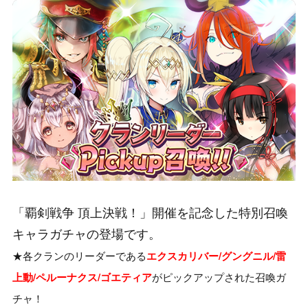
「覇剣戦争 頂上決戦！」開催を記念した特別召喚
キャラガチャの登場です。
★各クランのリーダーである
エクスカリバー/グングニル/雷
がピックアップされた召喚ガ
上動/ペルーナクス/ゴエティア
チャ！