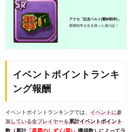
100
称号「覇剣に臨む者」
1
200
討伐ボーナス回復薬
1
アクセ「記念ベルト[覇剣戦争]」
覇権戦争を生き残った者の証！
300
ゴールド
10000
500
遺物核の欠片
500
700
輝虹石
300
1000
討伐ボーナス回復薬
2
イベントポイントランキ
2000
ゴールド
10000
ング報酬
3000
煌翠石[UR確定ハコ]
50
4000
輝虹石
400
イベントポイントランキングでは、
イベントに参
5000
討伐ボーナス回復薬
3
加している全プレイヤーを
累計イベントポイント
数（累計
「星霜のしずく(翠)」
獲得数）によってラ
6000
遺物核の欠片
500