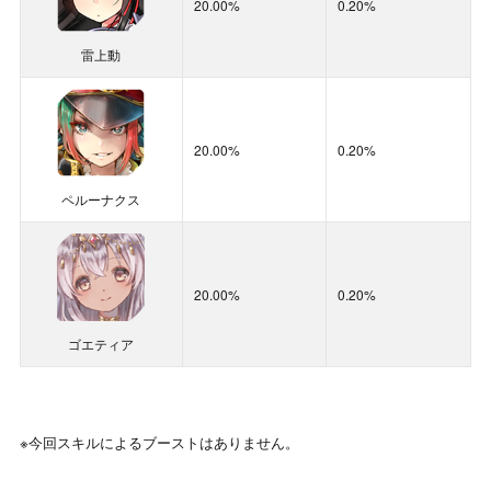
20.00%
0.20%
30.00%
14.00%
雷上動
重力崩弾グラ
フレア
20.00%
0.20%
◆
雷上動[潮浜]1体所持の場合
：
ペルーナクス
【基礎ブースト】
30％
がドロップするイベントポイ
ントに加算
◆
雷上動[潮浜]2体所持の場合
：
20.00%
0.20%
【基礎ブースト
】に
【重ねブースト】
12％
が加算さ
ゴエティア
れ、
合計42％
がドロップするイベントポイントに加
算
◆
雷上動[潮浜]1体所持＋小狐丸2体所持の場合
：
※今回スキルによるブーストはありません。
30＋10＋0.75＝40.75％
がドロップするイベントポイ
ントに加算