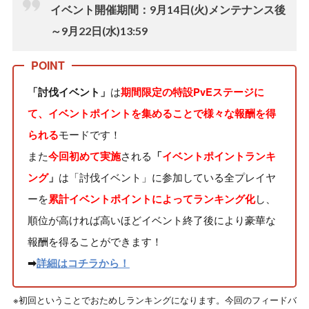
イベント開催期間：9月14日(火)メンテナンス後
～9月22日(水)13:59
は
「討伐イベント」
期間限定の特設PvEステージに
て、イベントポイントを集めることで様々な報酬を得
モードです！
られる
また
される
今回初めて実施
「
イベントポイントランキ
は「討伐イベント」に参加している全プレイヤ
ング
」
ーを
し、
累計イベントポイントによってランキング化
順位が高ければ高いほどイベント終了後により豪華な
報酬を得ることができます！
➡
詳細はコチラから！
※初回ということでおためしランキングになります。今回のフィードバ