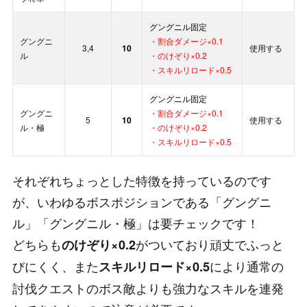
グングニル固定
グングニ
・割合ダメージ×0.1
3,4
10
使用する
ル
・のけぞり×0.2
・スキルリロード×0.5
グングニル固定
グングニ
・割合ダメージ×0.1
5
10
使用する
ル・極
・のけぞり×0.2
・スキルリロード×0.5
それぞれちょっとした特徴を持っているのです
が、いわゆるボスポジションである「グングニ
ル」「グングニル・極」は要チェックです！
どちらも
がついており頑丈でふっと
のけぞり×0.2
びにくく、また
により通常の
スキルリロード×0.5
討伐クエストのボス敵よりも強力なスキルを連発