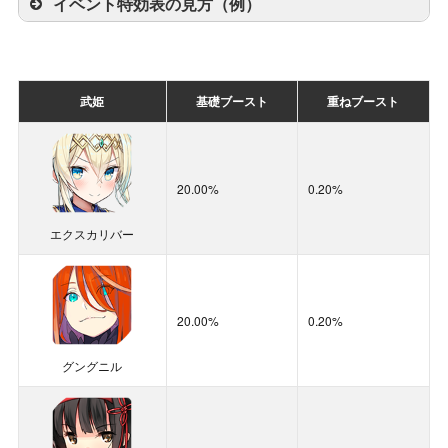
イベント特効表の見方（例）
武姫
基礎ブースト
重ねブースト
武姫
基礎ブースト
重ねブースト
30.00%
12.00%
20.00%
0.20%
雷上動[潮浜]
エクスカリバー
10.00%
0.75%
20.00%
0.20%
小狐丸
グングニル
スキル
基礎ブースト
重ねブースト