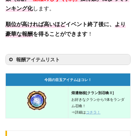
します。
ンキング化
7000
ゴールド
10000
順位が高ければ高いほど
イベント終了後に、
より
8000
輝虹石
600
！
豪華な報酬
を得ることができます
アクセ「記念ベルト[覇剣戦
9000
1
争]」
10000
ゴールド
10000
報酬アイテムリスト
11000
遺物核の欠片
500
順位
報酬アイテム
今回の目玉アイテムはコレ！
12000
煌翠石[UR確定ハコ]
50
称号「
[覇剣戦争]1位
」
煌遺物核[クラン別召喚Ⅱ]
×1
1位
煌遺物核[クラン別召喚Ⅱ]
13000
ゴールド
10000
APスクロール×1
お好きなクランから1体をランダ
栄光のメダル×1000
ム召喚！
14000
遺物核の欠片
500
⇒詳細は
コチラ！
称号「
[覇剣戦争]2位
」
15000
討伐ボーナス回復薬
3
煌遺物核[クラン別召喚Ⅱ]
×1
2位
APスクロール×1
20000
緋のエーテル
1000