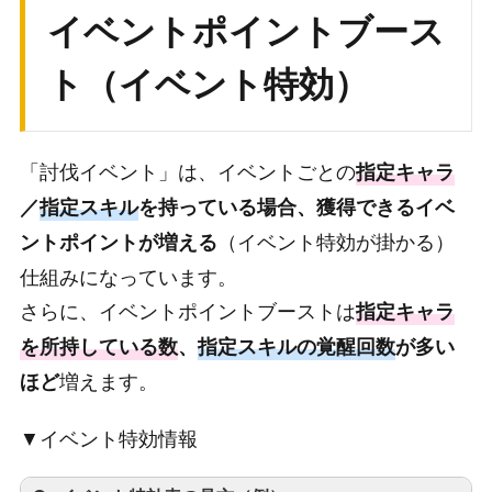
栄光のメダル×1000
イベントポイントブース
25000
蒼のエーテル
1000
称号「
[覇剣戦争]3位
」
ト（イベント特効）
煌遺物核[クラン別召喚Ⅱ]
×1
30000
ゴールド
20000
3位
APスクロール×1
栄光のメダル×1000
35000
翠のエーテル
1000
称号「
[覇剣戦争]4位
」
「討伐イベント」は、イベントごとの
指定キャラ
40000
金のエーテル
1000
煌遺物核[クラン別召喚Ⅱ]
×1
4位
／
指定スキル
を持っている場合、獲得できるイベ
APスクロール×1
50000
ゴールド
30000
栄光のメダル×1000
（イベント特効が掛かる）
ントポイントが増える
仕組みになっています。
称号「
[覇剣戦争]TOP30
」
さらに、イベントポイントブーストは
5～30位
APスクロール×1
指定キャラ
栄光のメダル×1000
を所持している数
、
指定スキルの覚醒回数
が多い
称号「
[覇剣戦争]TOP100
」
増えます。
ほど
31～100位
栄光のメダル×800
▼イベント特効情報
称号「
[覇剣戦争]TOP1000
」
101～1000位
栄光のメダル×500