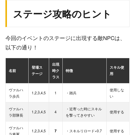
◆
雷上動[潮浜]1体
＋
スキル「重力崩壊グラフレア」1
ステージ攻略のヒント
枚所持の場合
：
30＋30＝60％
がドロップするイベントポイントに加
算
今回のイベントのステージに出現する敵NPCは、
◆
スキル「重力崩壊グラフレア」が覚醒段階
以下の通り！
1(★☆☆☆☆)の場合
：
30＋14＝44％
がドロップするイベントポイントに加
出現
登場ス
スキル使
名前
時ク
特徴
算
テージ
用
ラス
ヴァルハ
使用しな
1,2,3,4,5
1
・雑兵
ラ歩兵
い
ヴァルハ
・近寄った時にスキル
1,2,3,4,5
4
使用する
ラ部隊長
を撃ってきやすい
ヴァルハ
1,2,3,4,5
7
・スキルリロード×0.7
使用する
ラ将軍