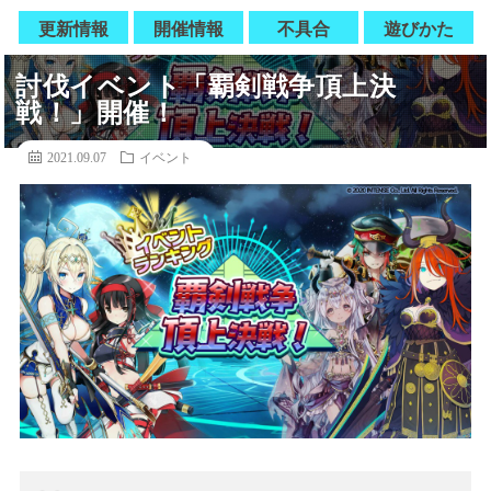
更新情報
開催情報
不具合
遊びかた
討伐イベント「覇剣戦争頂上決
戦！」開催！
2021.09.07
イベント