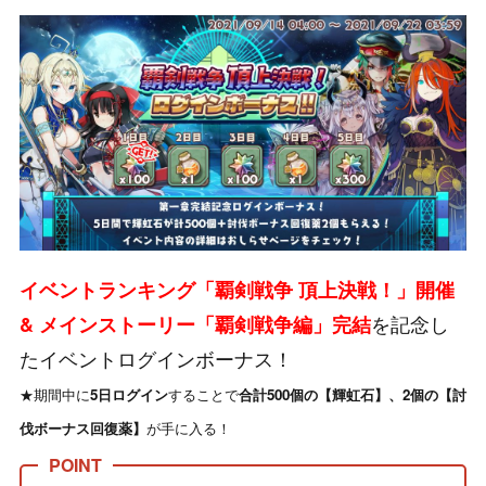
イベントランキング「覇剣戦争 頂上決戦！」開催
を記念し
& メインストーリー「覇剣戦争編」完結
たイベントログインボーナス！
★期間中に
5日ログイン
することで
合計500個の【輝虹石】、2個の【討
伐ボーナス回復薬】
が手に入る！