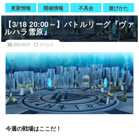
更新情報
開催情報
不具合
遊びかた
【3/18 20:00～】バトルリーグ『ヴァ
ルハラ雪原』
2021.03.15
イベント
今週の戦場はここだ！