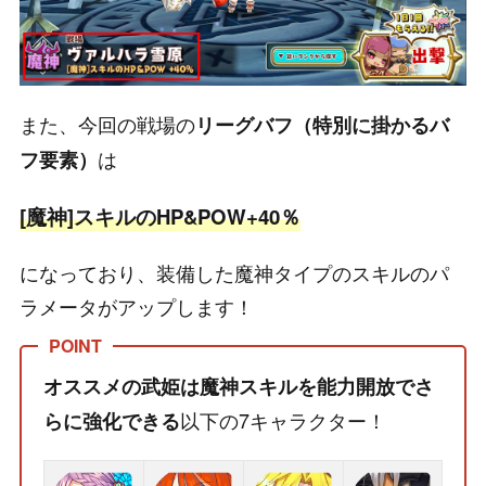
また、今回の戦場の
リーグバフ（特別に掛かるバ
は
フ要素）
[魔神]スキルのHP&POW+40％
になっており、装備した魔神タイプのスキルのパ
ラメータがアップします！
オススメの武姫は魔神スキルを能力開放でさ
以下の7キャラクター！
らに強化できる