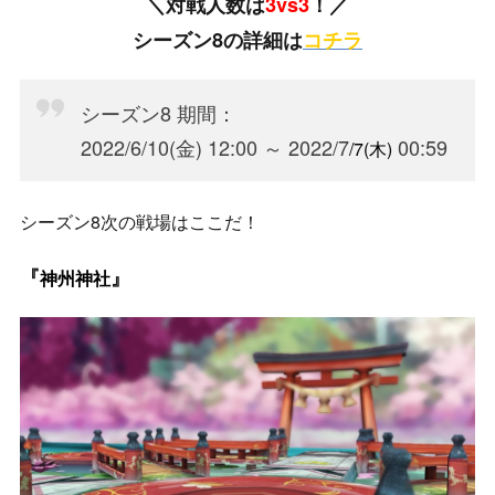
＼対戦人数は
3vs3
！／
シーズン8の詳細は
コチラ
シーズン8 期間：
2022/6/10(金) 12:00 ～ 2022/7
00:59
/7(木
)
シーズン8次の戦場はここだ！
『
』
神州神社