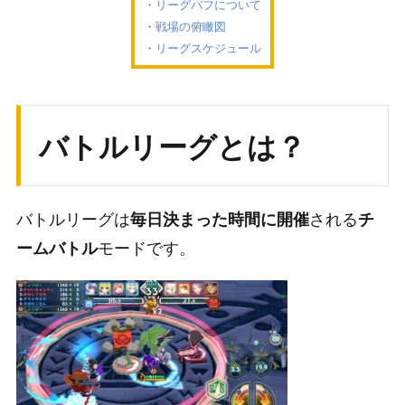
リーグバフについて
戦場の俯瞰図
リーグスケジュール
バトルリーグとは？
バトルリーグは
される
毎日決まった時間に開催
チ
モードです。
ームバトル