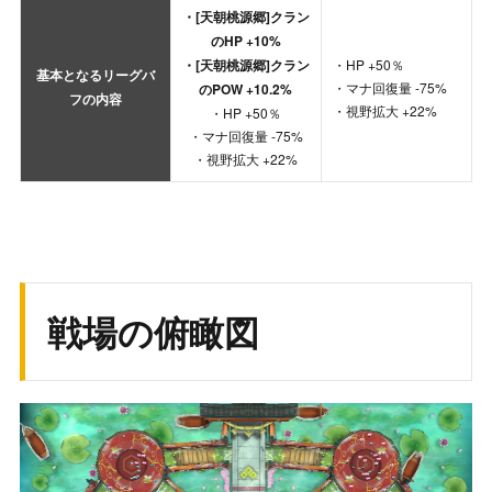
・[天朝桃源郷]クラン
のHP +10%
・[天朝桃源郷]クラン
・HP +50％
基本となるリーグバ
・マナ回復量 -75%
のPOW +10.2%
フの内容
・視野拡大 +22%
・HP +50％
・マナ回復量 -75%
・視野拡大 +22%
戦場の俯瞰図