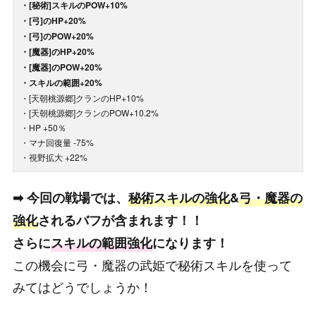
・[秘術]スキルのPOW+10%
・[弓]のHP+20%
・[弓]のPOW+20%
・[魔器]のHP+20%
・[魔器]のPOW+20%
・スキルの範囲+20%
・[天朝桃源郷]クランのHP+10%
・[天朝桃源郷]クランのPOW+10.2%
・HP +50％
・マナ回復量 -75%
・視野拡大 +22%
➡ 今回の戦場では、
秘術スキルの強化
&
弓・魔器の
強化
されるバフが含まれます！！
さらに
スキルの範囲強化
になります！
この機会に弓・魔器の武姫で秘術スキルを使って
みてはどうでしょうか！