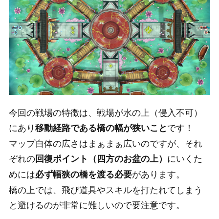
今回の戦場の特徴は、戦場が水の上（侵入不可）
にあり
です！
移動経路である橋の幅が狭いこと
マップ自体の広さはまぁまぁ広いのですが、それ
ぞれの
にいくた
回復ポイント（四方のお盆の上）
めには
があります。
必ず幅狭の橋を渡る必要
橋の上では、飛び道具やスキルを打たれてしまう
と避けるのが非常に難しいので要注意です。