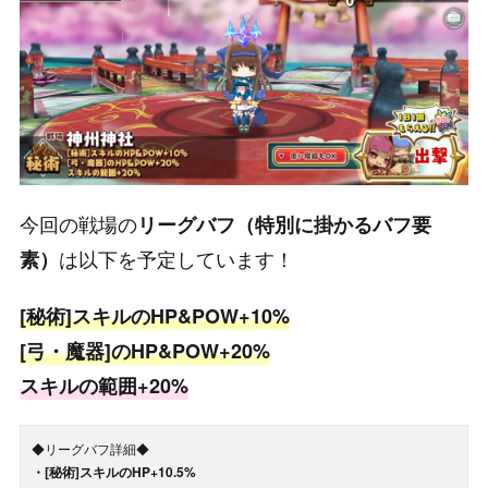
今回の戦場の
リーグバフ（特別に掛かるバフ要
は以下を予定しています！
素）
[秘術]スキルのHP&POW+10%
[弓・魔器]のHP&POW+20%
スキルの範囲+20%
◆リーグバフ詳細◆
・[秘術]スキルのHP+10.5%