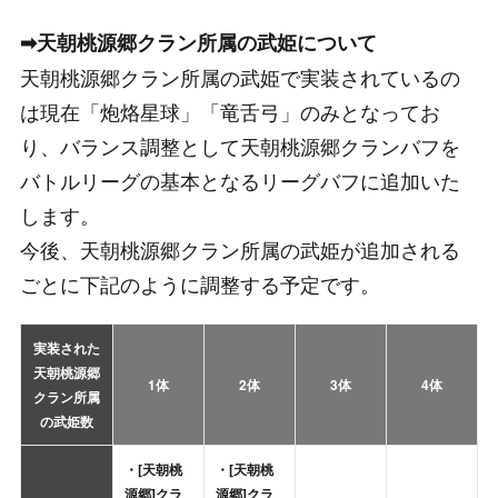
➡天朝桃源郷クラン所属の武姫について
天朝桃源郷クラン所属の武姫で実装されているの
は現在「炮烙星球」「竜舌弓」のみとなってお
り、バランス調整として天朝桃源郷クランバフを
バトルリーグの基本となるリーグバフに追加いた
します。
今後、天朝桃源郷クラン所属の武姫が追加される
ごとに下記のように調整する予定です。
実装された
天朝桃源郷
1体
2体
3体
4体
クラン所属
の武姫数
・[天朝桃
・[天朝桃
源郷]クラ
源郷]クラ