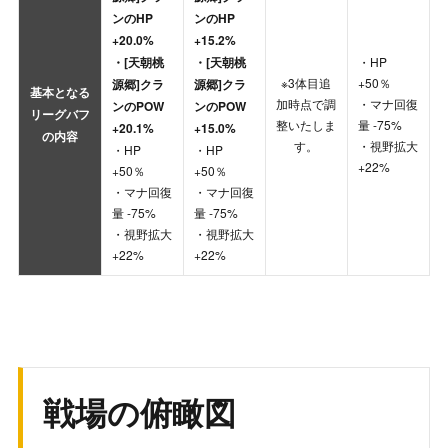
ンのHP
ンのHP
+20.0%
+15.2%
・[天朝桃
・[天朝桃
・HP
※3体目追
+50％
源郷]クラ
源郷]クラ
基本となる
加時点で調
・マナ回復
ンのPOW
ンのPOW
リーグバフ
整いたしま
量 -75%
+20.1%
+15.0%
の内容
す。
・視野拡大
・HP
・HP
+22%
+50％
+50％
・マナ回復
・マナ回復
量 -75%
量 -75%
・視野拡大
・視野拡大
+22%
+22%
戦場の俯瞰図