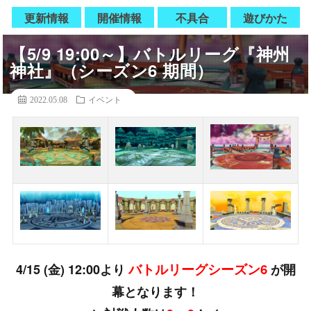
更新情報
開催情報
不具合
遊びかた
【5/9 19:00～】バトルリーグ『神州
神社』（シーズン6 期間）
2022.05.08
イベント
バトルリーグシーズン6
4/15 (金) 12:00より
が開
幕となります！