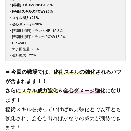
・[秘術]スキルのHP+20.3％
・[秘術]スキルのPOW+20%
・スキル威力+25%
・会心ダメージ+20%
・[天朝桃源郷]クランのHP+15.2%
・[天朝桃源郷]クランのPOW+15.0%
・HP +50％
・マナ回復量 -75%
・視野拡大 +22%
➡ 今回の戦場では、
秘術スキルの強化
されるバフ
が含まれます！！
さらに
スキル威力
強化
＆
会心ダメージ強化
になり
ます！
秘術スキルを持っていけば威力強化とで攻守とも
強化され、会心も出ればかなりの威力が期待でき
ます！