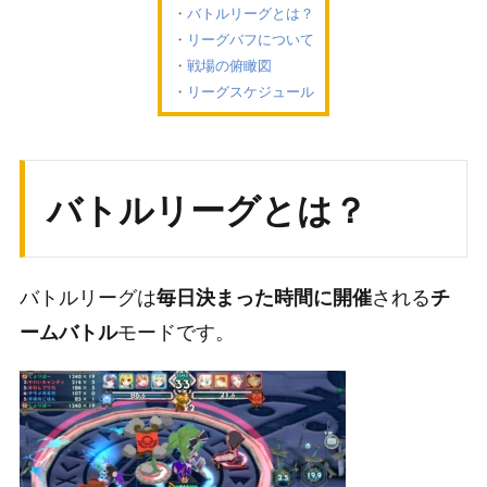
バトルリーグとは？
リーグバフについて
戦場の俯瞰図
リーグスケジュール
バトルリーグとは？
バトルリーグは
される
毎日決まった時間に開催
チ
モードです。
ームバトル