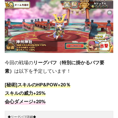
今回の戦場の
リーグバフ（特別に掛かるバフ要
は以下を予定しています！
素）
[秘術]スキルのHP&POW+20％
スキルの威力+25%
会心ダメージ+20%
◆リーグバフ詳細◆