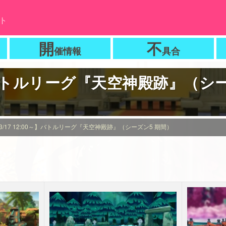
ト
開
不
催情報
具合
0～】バトルリーグ『天空神殿跡』（シ
3/17 12:00～】バトルリーグ『天空神殿跡』（シーズン5 期間）