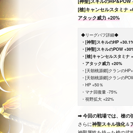
[神聖]スキルのHP&POW 
[槍]キャンセルスタミナ ×0
アタック威力 +20%
◆リーグバフ詳細◆
・[神聖]スキルのHP +30.1
・[神聖]スキルのPOW +30
・[槍]キャンセルスタミナ ×0
・アタック威力 +20%
・[天朝桃源郷]クランのHP+1
・[天朝桃源郷]クランのPOW+
・HP +50％
・マナ回復量 -75%
・視野拡大 +22%
➡ 今回の戦場では、槍の
さらに
神聖スキル強化
＆
神聖属性を持った槍の武