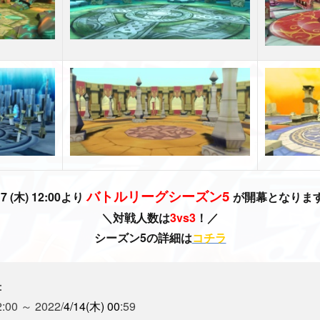
バトルリーグシーズン5
17 (木) 12:00より
が開幕となりま
＼対戦人数は
3vs3
！／
シーズン5の詳細は
コチラ
：
2:00 ～ 2022/
4/14(木) 00
:59