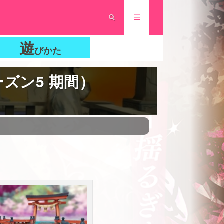
遊
びかた
ーズン5 期間）