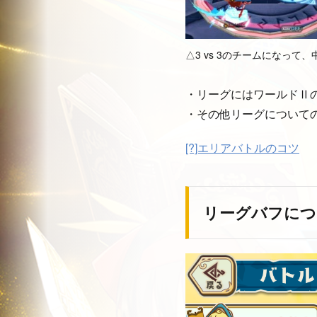
△3 vs 3のチームになっ
・リーグにはワールドⅡ
・その他リーグについて
[?]エリアバトルのコツ
リーグバフにつ