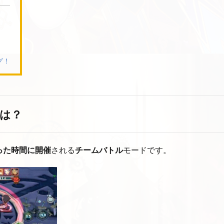
グ！
は？
った時間に開催
される
チームバトル
モードです。