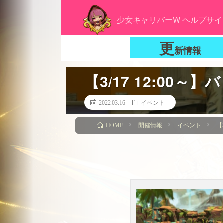
少女キャリバーW ヘルプサイ
更
新情報
【3/17 12:0
2022.03.16
イベント
開催情報
イベント
【
HOME