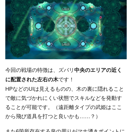
今回の戦場の特徴は、ズバリ
中央のエリアの近く
です！
に配置された左右の木
HPなどのUIは見えるものの、木の裏に隠れること
で敵に気づかれにくい状態でスキルなどを発動す
ることが可能です。（遠距離タイプの武姫はここ
から飛び道具を打つと良いかも……？）
また6箇所存在する泉の周りがマナ湧きポイントに