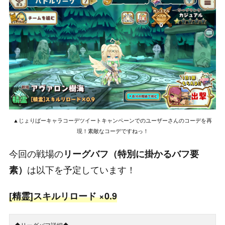
▲じょりばーキャラコーデツイートキャンペーンでのユーザーさんのコーデを再
現！素敵なコーデですねっ！
今回の戦場の
リーグバフ（特別に掛かるバフ要
は以下を予定しています！
素）
[精霊]スキルリロード ×0.9
◆リーグバフ詳細◆