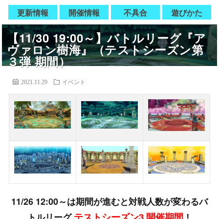
更新情報
開催情報
不具合
遊びかた
【11/30 19:00～】バトルリーグ『ア
ヴァロン樹海』（テストシーズン第
３弾 期間）
2021.11.29
イベント
11/26 12:00～は期間が進むと対戦人数が変わるバ
テストシーズン3 開催期間
トルリーグ
！