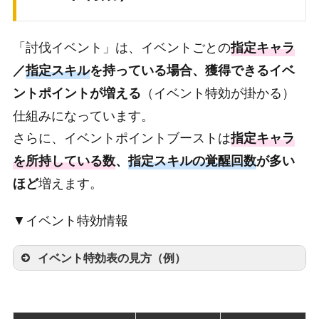
19000
遺物核の欠片
300
4位
APスクロール×1
栄光のメダル×2000
20000
APスクロール
1
遺物核の欠片×2000
「討伐イベント」は、イベントごとの
指定キャラ
／
指定スキル
を持っている場合、獲得できるイベ
21000
ゴールド
10000
称号「[スケ番]ランキングTOP10」
（イベント特効が掛かる）
ントポイントが増える
APスクロール×1
22000
緋のエーテル
1000
5～10位
仕組みになっています。
栄光のメダル×1500
遺物核の欠片×2000
23000
ゴールド
12000
さらに、イベントポイントブーストは
指定キャラ
を所持している数
、
指定スキルの覚醒回数
が多い
24000
蒼のエーテル
1000
称号「[スケ番]ランキングTOP30」
増えます。
ほど
APスクロール×1
11～30位
25000
ゴールド
15000
栄光のメダル×1200
遺物核の欠片×2000
▼イベント特効情報
26000
翠のエーテル
1000
称号「[スケ番]ランキングTOP50」
27000
ゴールド
17000
イベント特効表の見方（例）
APスクロール×1
31～50位
栄光のメダル×1000
28000
金のエーテル
1000
遺物核の欠片×1000
29000
ゴールド
20000
武姫
基礎ブースト
重ねブースト