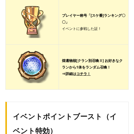
煌遺物核[クラン別召喚Ⅱ]
×1
1位
9000
遺物核の欠片
300
APスクロール×1
プレイヤー称号「[スケ番]ランキング〇
栄光のメダル×2000
〇」
10000
煌翠石[UR確定ハコ]
30
遺物核の欠片×2000
イベントに参戦した証！
11000
輝虹石
500
称号「[スケ番]ランキング2位」
煌遺物核[クラン別召喚Ⅱ]
×1
12000
討伐ボーナス回復薬
1
2位
APスクロール×1
煌遺物核[クラン別召喚Ⅱ] お好きなク
栄光のメダル×2000
13000
ゴールド
8000
ランから1体をランダム召喚！
遺物核の欠片×2000
⇒詳細は
コチラ！
14000
遺物核の欠片
300
称号「[スケ番]ランキング3位」
15000
称号「番長オブ番長」
1
煌遺物核[クラン別召喚Ⅱ]
×1
3位
APスクロール×1
16000
輝虹石
600
栄光のメダル×2000
遺物核の欠片×2000
17000
討伐ボーナス回復薬
2
イベントポイントブースト（イ
18000
煌翠石[UR確定ハコ]
50
称号「[スケ番]ランキング4位」
ベント特効）
煌遺物核[クラン別召喚Ⅱ]
×1