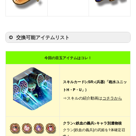
交換可能アイテムリスト
交換期間
交換可能アイテム
今回の目玉アイテムはコレ！
・ゴールド
・APスクロール
・討伐ボーナス回復薬
・限定アクセサリ
スキルカード(<SR>(兵器)「砲水ユニッ
・限定エモート
トH・P・U」)
・限定称号
全期間
⇒スキルの紹介動画は
コチラから
・
限定URジェム(お1人様お1つまで！※ランダ
(
11/25 メンテ後
ム排出)
～12/20 13:59
)
・
限定URジェム(クランジェム限定ランダム
排出)
クラン<鉄血の義兵>キャラ別遺物核
・URジェム(クランジェムも含むランダム排
クラン[鉄血の義兵]の武姫を1体確定召
出)
喚！