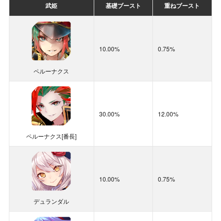
称号「[スケ番]ランキングTOP100」
武姫
基礎ブースト
重ねブースト
APスクロール×1
30000
輝虹石
1000
51～100位
栄光のメダル×800
遺物核の欠片×1000
35000
緋のエーテル
2000
30.00%
12.00%
10.00%
0.75%
称号「[スケ番]ランキングTOP200」
40000
蒼のエーテル
2000
雷上動[潮浜]
101～200位
栄光のメダル×500
ペルーナクス
遺物核の欠片×800
50000
翠のエーテル
2000
60000
金のエーテル
2000
称号「[スケ番]ランキングTOP300」
10.00%
0.75%
201～300位
栄光のメダル×500
30.00%
12.00%
遺物核の欠片×600
小狐丸
ペルーナクス[番長]
称号「[スケ番]ランキングTOP400」
スキル
基礎ブースト
重ねブースト
301～400位
栄光のメダル×500
遺物核の欠片×400
10.00%
0.75%
称号「[スケ番]ランキングTOP500」
401～500位
栄光のメダル×500
30.00%
14.00%
デュランダル
遺物核の欠片×200
重力崩弾グラ