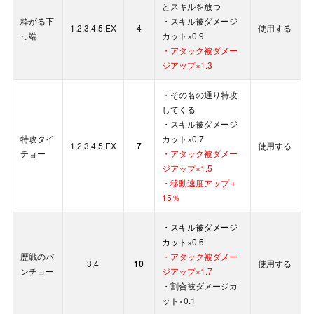
とスキルを放つ
粋がる下
・スキル被ダメージ
1,2,3,4,5,EX
4
使用する
っ端
カット×0.9
・アタック被ダメー
ジアップ×1.3
・その名の通り特攻
してくる
・スキル被ダメージ
特攻タイ
カット×0.7
1,2,3,4,5,EX
7
使用する
チョー
・アタック被ダメー
ジアップ×1.5
・移動速度アップ＋
15％
・スキル被ダメージ
カット×0.6
歴戦のバ
・アタック被ダメー
3,4
10
使用する
ンチョー
ジアップ×1.7
・割合被ダメージカ
ット×0.1