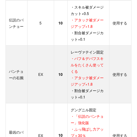
・スキル被ダメージ
カット×0.5
伝説のバ
・アタック被ダメー
5
10
使用する
ンチョー
ジアップ×1.8
・割合被ダメージカ
ット×0.1
レーヴァテイン固定
・バフ＆デバフスキ
ルをたくさん使って
バンチョ
くる
EX
10
使用する
ーの右腕
・アタック被ダメー
ジアップ×1.8
・割合被ダメージカ
ット×0.1
グングニル固定
・「伝説のバンチョ
ー」強化版
・ふっ飛ばし力アッ
最凶のバ
10
EX
プ＋30％
使用する