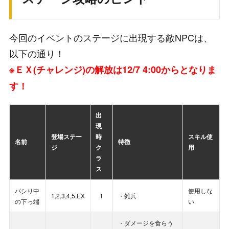
今回のイベントのステージに出現する敵NPCは、
以下の通り！
※ＥＸ(チャレンジ)の解放は12/7 4:00からとなりま
す！
出
現
登場ステー
時
スキル使
名前
特徴
ジ
ク
用
ラ
ス
パシり中
使用しな
1,2,3,4,5,EX
1
・雑兵
の下っ端
い
・ダメージを食らう