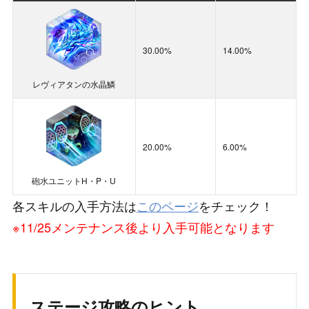
算
◆
スキル「重力崩壊グラフレア」が覚醒段階
30.00%
14.00%
1(★☆☆☆☆)の場合
：
30＋14＝44％
がドロップするイベントポイントに加
レヴィアタンの水晶鱗
算
20.00%
6.00%
砲水ユニットH・P・U
各スキルの入手方法は
このページ
をチェック！
※11/25メンテナンス後より入手可能となります
ステージ攻略のヒント