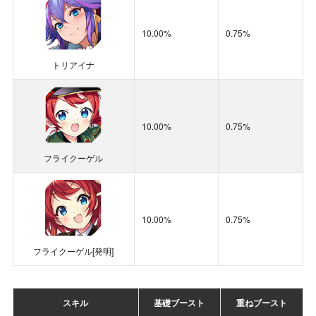
フレア
称号「[スケ番]ランキングTOP1000」
501～1000位
栄光のメダル×500
10.00%
0.75%
◆
雷上動[潮浜]1体所持の場合
：
トリアイナ
【基礎ブースト】
30％
がドロップするイベントポイ
ントに加算
◆
雷上動[潮浜]2体所持の場合
：
10.00%
0.75%
【基礎ブースト
】に
【重ねブースト】
12％
が加算さ
フライクーゲル
れ、
合計42％
がドロップするイベントポイントに加
算
◆
雷上動[潮浜]1体所持＋小狐丸2体所持の場合
：
10.00%
0.75%
30＋10＋0.75＝40.75％
がドロップするイベントポイ
ントに加算
フライクーゲル[発明]
◆
雷上動[潮浜]1体
＋
スキル「重力崩壊グラフレア」1
枚所持の場合
：
スキル
基礎ブースト
重ねブースト
30＋30＝60％
がドロップするイベントポイントに加