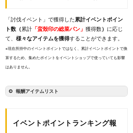
レイ期間終了後
・ゴールド50000 ～ 1
(12/15 14:00～
12/20 13:59)
「討伐イベント」で獲得した
累計イベントポイン
累計
獲得数
に応じ
ト数（
「蛮殼印の総菜パン」
）
て、
することができます。
様々なアイテムを獲得
※<New>スキルの紹介動画は
コチラから
※現在所持中のイベントポイントではなく、累計イベントポイントで換
算するため、集めたポイントをイベントショップで使っていても影響
はありません。
報酬アイテムリスト
累計イベントP数
報酬アイテム
個数
50
輝虹石
200
イベントポイントランキング報
100
討伐ボーナス回復薬
1