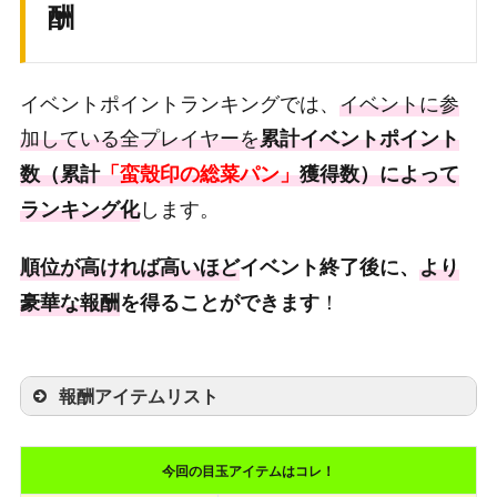
酬
200
ゴールド
5000
500
遺物核の欠片
300
イベントポイントランキングでは、
イベントに参
800
煌翠石[UR確定ハコ]
20
加している全プレイヤーを
累計イベントポイント
数（累計
1000
「蛮殼印の総菜パン」
輝虹石
獲得数）によって
300
します。
ランキング化
2000
討伐ボーナス回復薬
1
順位が高ければ高いほど
3000
ゴールド
イベント終了後に、
6000
より
！
豪華な報酬
を得ることができます
4000
遺物核の欠片
300
5000
称号「学校一のワル」
1
報酬アイテムリスト
6000
輝虹石
400
順位
報酬アイテム
7000
討伐ボーナス回復薬
1
今回の目玉アイテムはコレ！
8000
ゴールド
称号「[スケ番]ランキング1位」
7000